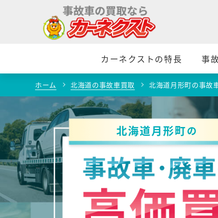
カーネクストの特長
事
ホーム
北海道の事故車買取
北海道月形町の事故
北海道月形町
の