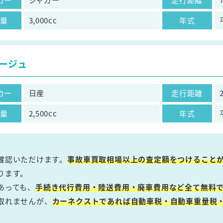
気量
3,000cc
年式
ージュ
カー
日産
走行距離
気量
2,500cc
年式
確認いただけます。
事故車買取相場以上の査定額をつけること
ります。
あっても、
手続き代行費用・陸送費用・廃車費用など全て無料で
取れませんが、
カーネクストであれば自動車税・自動車重量税