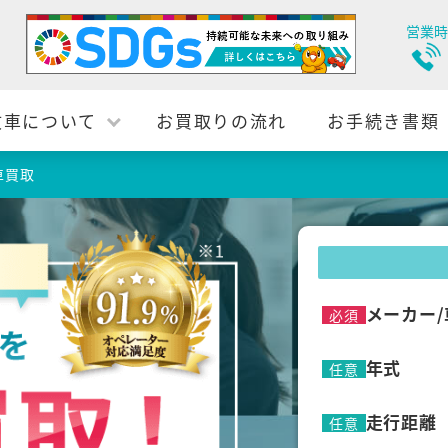
営業時
故車について
お買取りの流れ
お手続き書類
車買取
メーカー/
必須
年式
任意
走行距離
任意