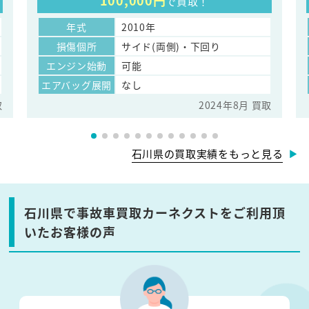
100,000円
で買取！
年式
2010年
損傷個所
サイド(両側)・下回り
エンジン始動
可能
エアバッグ展開
なし
取
2024年8月 買取
石川県の買取実績をもっと見る
石川県で事故車買取カーネクストをご利用頂
いたお客様の声