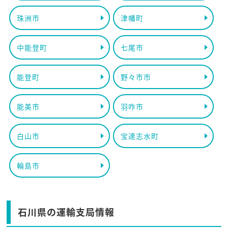
珠洲市
津幡町
中能登町
七尾市
能登町
野々市市
能美市
羽咋市
白山市
宝達志水町
輪島市
石川県の運輸支局情報