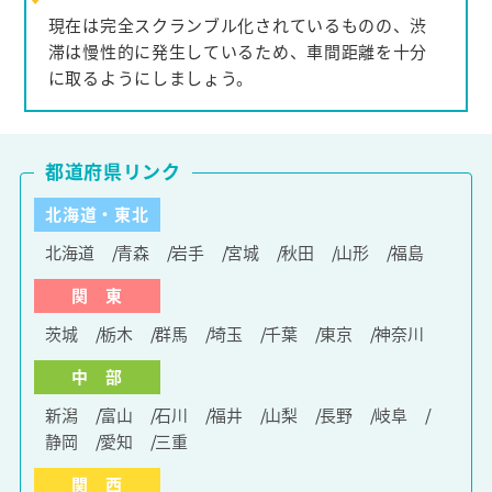
現在は完全スクランブル化されているものの、渋
滞は慢性的に発生しているため、車間距離を十分
に取るようにしましょう。
都道府県リンク
北海道・東北
北海道
青森
岩手
宮城
秋田
山形
福島
関 東
茨城
栃木
群馬
埼玉
千葉
東京
神奈川
中 部
新潟
富山
石川
福井
山梨
長野
岐阜
静岡
愛知
三重
関 西