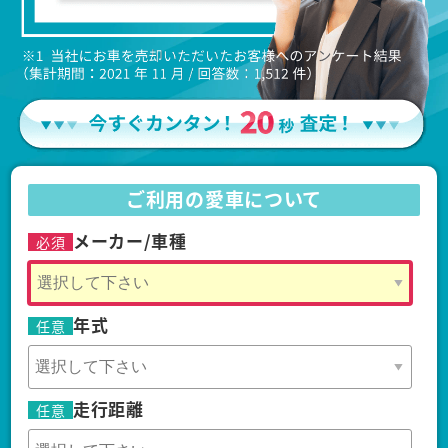
ご利用の愛車について
メーカー/車種
必須
年式
任意
走行距離
任意