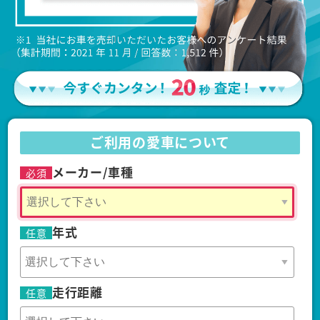
ご利用の愛車について
メーカー/車種
必須
年式
任意
走行距離
任意