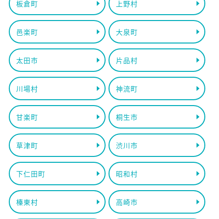
板倉町
上野村
邑楽町
大泉町
太田市
片品村
川場村
神流町
甘楽町
桐生市
草津町
渋川市
下仁田町
昭和村
榛東村
高崎市