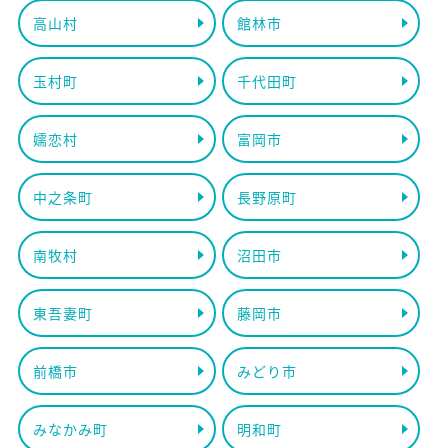
高山村
館林市
玉村町
千代田町
嬬恋村
富岡市
中之条町
長野原町
南牧村
沼田市
東吾妻町
藤岡市
前橋市
みどり市
みなかみ町
明和町