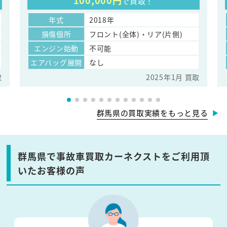
100,000円
で買取！
年式
2018年
損傷個所
フロント(全体)・リア(片側)
エンジン始動
不可能
エアバッグ展開
なし
取
2025年1月 買取
群馬県の買取実績をもっと見る
群馬県で事故車買取カーネクストをご利用頂
いたお客様の声