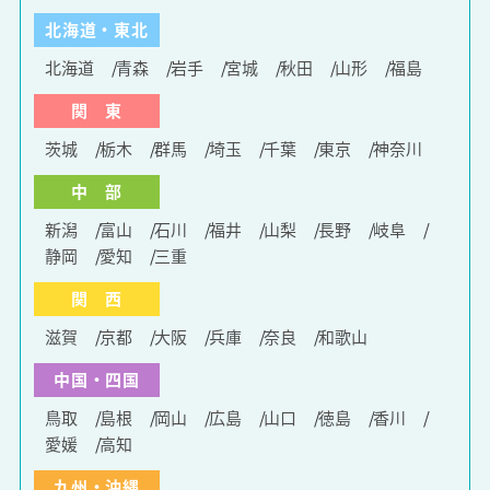
北海道・東北
北海道
青森
岩手
宮城
秋田
山形
福島
関 東
茨城
栃木
群馬
埼玉
千葉
東京
神奈川
中 部
新潟
富山
石川
福井
山梨
長野
岐阜
静岡
愛知
三重
関 西
滋賀
京都
大阪
兵庫
奈良
和歌山
中国・四国
鳥取
島根
岡山
広島
山口
徳島
香川
愛媛
高知
九州・沖縄