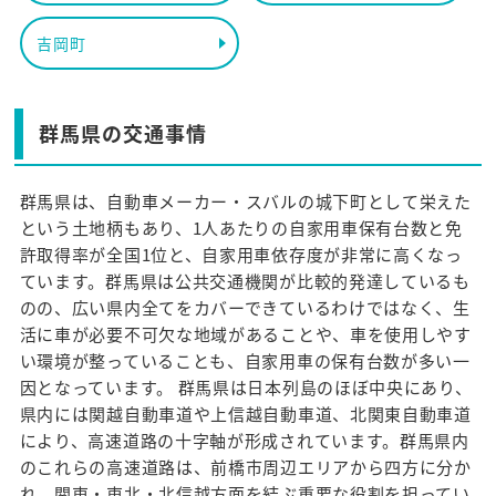
吉岡町
群馬県の交通事情
群馬県は、自動車メーカー・スバルの城下町として栄えた
という土地柄もあり、1人あたりの自家用車保有台数と免
許取得率が全国1位と、自家用車依存度が非常に高くなっ
ています。群馬県は公共交通機関が比較的発達しているも
のの、広い県内全てをカバーできているわけではなく、生
活に車が必要不可欠な地域があることや、車を使用しやす
い環境が整っていることも、自家用車の保有台数が多い一
因となっています。 群馬県は日本列島のほぼ中央にあり、
県内には関越自動車道や上信越自動車道、北関東自動車道
により、高速道路の十字軸が形成されています。群馬県内
のこれらの高速道路は、前橋市周辺エリアから四方に分か
れ、関東・東北・北信越方面を結ぶ重要な役割を担ってい