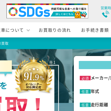
営業時
故車について
お買取りの流れ
お手続き書類
車買取
メーカー/
必須
年式
任意
走行距離
任意