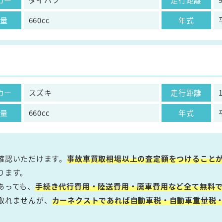
気量
660cc
年式
カー
スズキ
走行距離
気量
660cc
年式
確認いただけます。
事故車買取相場以上の査定額をつけること
ります。
あっても、
手続き代行費用・陸送費用・廃車費用など全て無料で
取れませんが、
カーネクストであれば自動車税・自動車重量税