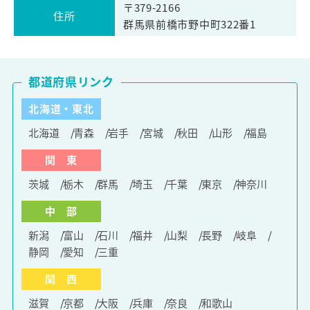
〒379-2166
住所
群馬県前橋市野中町322番1
都道府県リンク
北海道・東北
北海道
青森
岩手
宮城
秋田
山形
福島
関 東
茨城
栃木
群馬
埼玉
千葉
東京
神奈川
中 部
新潟
富山
石川
福井
山梨
長野
岐阜
静岡
愛知
三重
関 西
滋賀
京都
大阪
兵庫
奈良
和歌山