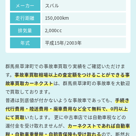
メーカー
スバル
走行距離
150,000km
排気量
2,000cc
年式
平成15年/2003年
群馬県草津町での事故車買取り実績をご確認いただけま
す。
事故車買取相場以上の査定額をつけることができる事
故車買取カーネクスト
は、群馬県草津町の事故車を大歓迎
で買取しております。
普通は到底値が付かないような事故車であっても、
手続き
代行費用・陸送費用・廃車費用など全て無料で、0円以上
にて買取
いたします。 更に中古車店では自動車税などの
還付金を受け取れませんが、
カーネクストであれば自動車
税・自動車重量税・自賠責保険も受け取れる
ので、断然お