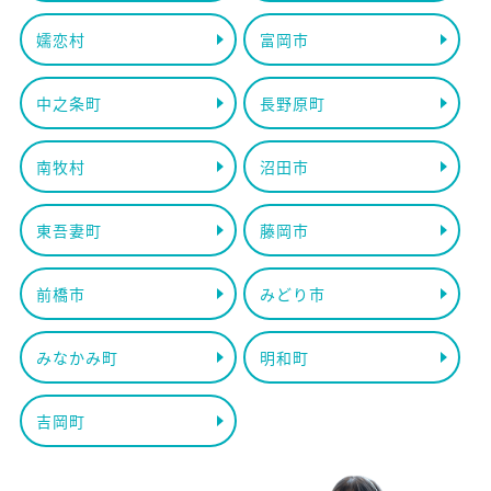
嬬恋村
富岡市
中之条町
長野原町
南牧村
沼田市
東吾妻町
藤岡市
前橋市
みどり市
みなかみ町
明和町
吉岡町