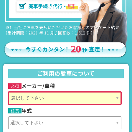
ご利用の愛車について
メーカー/車種
必須
年式
任意