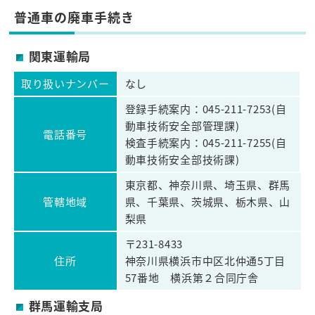
普通車の廃車手続き
関東運輸局
取り扱いナンバー
なし
登録手続案内：045-211-7253(自
動車技術安全部管理課)
電話番号
検査手続案内：045-211-7255(自
動車技術安全部技術課)
東京都、神奈川県、埼玉県、群馬
管轄地域
県、千葉県、茨城県、栃木県、山
梨県
〒231-8433
住所
神奈川県横浜市中区北仲通5丁目
57番地 横浜第２合同庁舎
群馬運輸支局