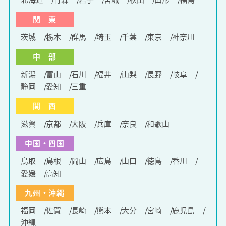
関 東
茨城
栃木
群馬
埼玉
千葉
東京
神奈川
中 部
新潟
富山
石川
福井
山梨
長野
岐阜
静岡
愛知
三重
関 西
滋賀
京都
大阪
兵庫
奈良
和歌山
中国・四国
鳥取
島根
岡山
広島
山口
徳島
香川
愛媛
高知
九州・沖縄
福岡
佐賀
長崎
熊本
大分
宮崎
鹿児島
沖縄