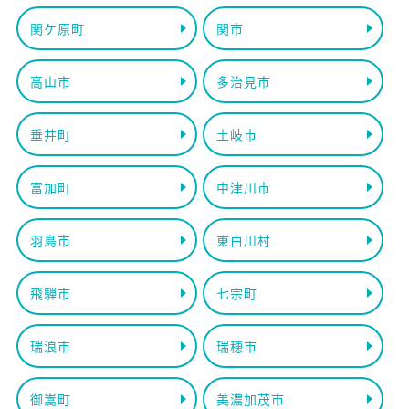
関ケ原町
関市
高山市
多治見市
垂井町
土岐市
富加町
中津川市
羽島市
東白川村
飛騨市
七宗町
瑞浪市
瑞穂市
御嵩町
美濃加茂市