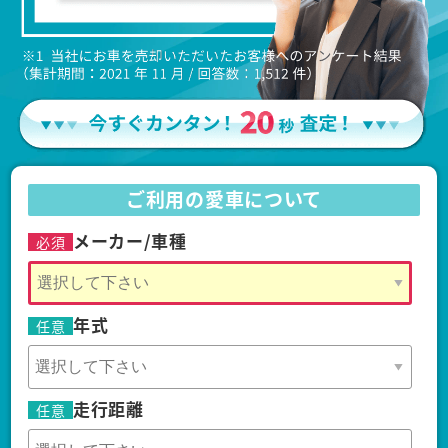
ご利用の愛車について
メーカー/車種
必須
年式
任意
走行距離
任意