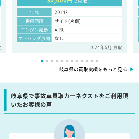
30,000円
で買取！
年式
2014年
損傷個所
サイド(片側)
エンジン始動
可能
エアバッグ展開
なし
取
2024年5月 買取
岐阜県の買取実績をもっと見る
岐阜県で事故車買取カーネクストをご利用頂
いたお客様の声