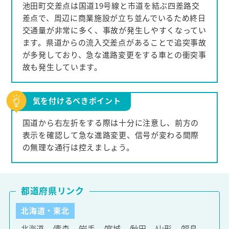
池田町交差点は国道19号線と市道を結ぶ四差路交
差点で、周辺に商業施設が立ち並んでいるため終日
交通量が非常に多く、事故が発生しやすくなってい
ます。県道からの流入交差点があることで追突事故
が多発しており、急な進路変更をする車との衝突事
故も発生しています。
気を付けるべきポイント
国道から右左折をする際は十分に注意し、前方の
表示を確認して急な進路変更、信号が変わる間際
の無理な通行は控えましょう。
都道府県リンク
北海道・東北
北海道
青森
岩手
宮城
秋田
山形
福島