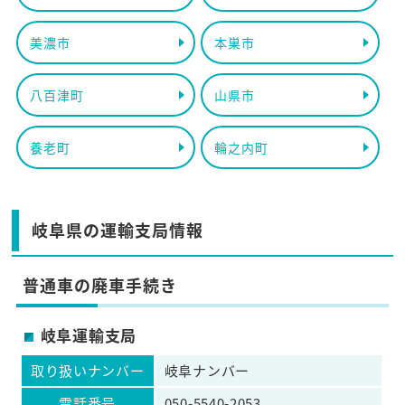
美濃市
本巣市
八百津町
山県市
養老町
輪之内町
岐阜県の運輸支局情報
普通車の廃車手続き
岐阜運輸支局
取り扱いナンバー
岐阜ナンバー
電話番号
050-5540-2053