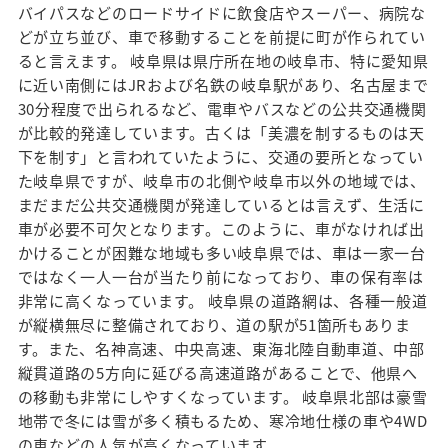
バイパスなどのロードサイドに飲食店やスーパー、病院な
どが立ち並び、車で移動することを前提に町が作られてい
ると言えます。 岐阜県は県庁所在地の岐阜市、特に愛知県
に近い南側にはJRおよび名鉄の岐阜駅があり、名古屋まで
30分程度で出られるなど、電車やバスなどの公共交通機関
が比較的発達しています。古くは「美濃を制するものは天
下を制す」と言われていたように、交通の要所となってい
た岐阜県ですが、岐阜市の北側や岐阜市以外の地域では、
まだまだ公共交通機関が発達しているとは言えず、生活に
車が必要不可欠となります。このように、車がなければ出
かけることが困難な地域も多い岐阜県では、車は一家一台
ではなく一人一台が当たり前になっており、車の保有率は
非常に高くなっています。 岐阜県の道路網は、各種一般道
が縦横無尽に整備されており、道の駅が51箇所もありま
す。また、名神高速、中央高速、東海北陸自動車道、中部
縦貫道路の5方向に延びる高速道路があることで、他県へ
の移動も非常にしやすくなっています。 岐阜県北部は豪雪
地帯で冬には雪が多く積もるため、寒冷地仕様の車や4WD
の車などの人気が高くなっています。