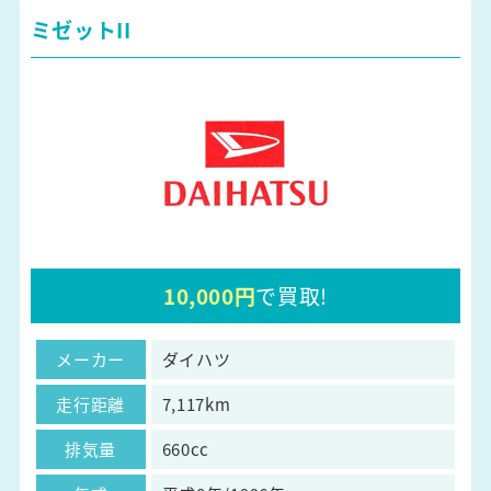
ミゼットII
10,000円
で買取!
メーカー
ダイハツ
走行距離
7,117km
排気量
660cc