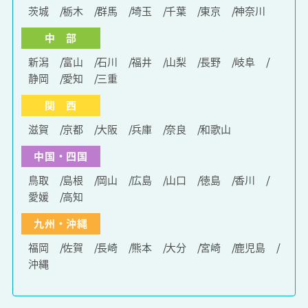
茨城
栃木
群馬
埼玉
千葉
東京
神奈川
中 部
新潟
富山
石川
福井
山梨
長野
岐阜
静岡
愛知
三重
関 西
滋賀
京都
大阪
兵庫
奈良
和歌山
中国・四国
鳥取
島根
岡山
広島
山口
徳島
香川
愛媛
高知
九州・沖縄
福岡
佐賀
長崎
熊本
大分
宮崎
鹿児島
沖縄