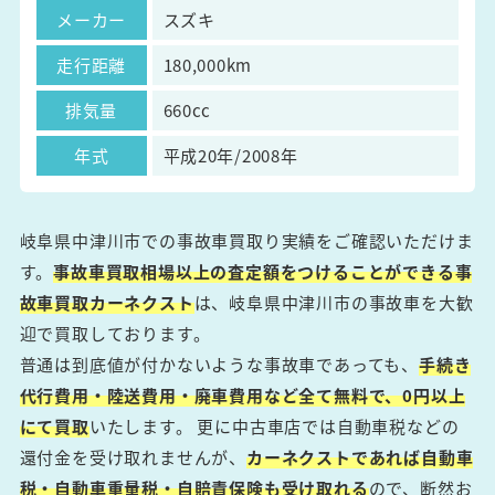
メーカー
スズキ
走行距離
180,000km
排気量
660cc
年式
平成20年/2008年
岐阜県中津川市での事故車買取り実績をご確認いただけま
す。
事故車買取相場以上の査定額をつけることができる事
故車買取カーネクスト
は、岐阜県中津川市の事故車を大歓
迎で買取しております。
普通は到底値が付かないような事故車であっても、
手続き
代行費用・陸送費用・廃車費用など全て無料で、0円以上
にて買取
いたします。 更に中古車店では自動車税などの
還付金を受け取れませんが、
カーネクストであれば自動車
税・自動車重量税・自賠責保険も受け取れる
ので、断然お