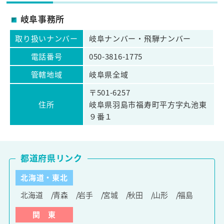
岐阜事務所
取り扱いナンバー
岐阜ナンバー・飛騨ナンバー
電話番号
050-3816-1775
管轄地域
岐阜県全域
〒501-6257
住所
岐阜県羽島市福寿町平方字丸池東
９番１
都道府県リンク
北海道・東北
北海道
青森
岩手
宮城
秋田
山形
福島
関 東