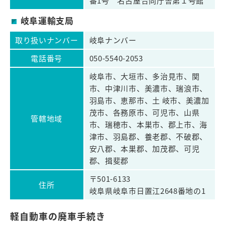
番1号 名古屋合同庁舎第１号館
岐阜運輸支局
取り扱いナンバー
岐阜ナンバー
電話番号
050-5540-2053
岐阜市、大垣市、多治見市、関
市、中津川市、美濃市、瑞浪市、
羽島市、恵那市、土 岐市、美濃加
茂市、各務原市、可児市、山県
管轄地域
市、瑞穂市、本巣市、郡上市、海
津市、羽島郡、養老郡、不破郡、
安八郡、本巣郡、加茂郡、可児
郡、揖斐郡
〒501-6133
住所
岐阜県岐阜市日置江2648番地の1
軽自動車の廃車手続き