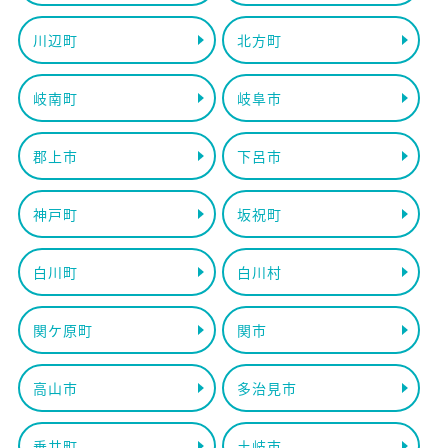
川辺町
北方町
岐南町
岐阜市
郡上市
下呂市
神戸町
坂祝町
白川町
白川村
関ケ原町
関市
高山市
多治見市
垂井町
土岐市