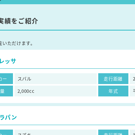
実績をご紹介
覧いただけます。
レッサ
カー
スバル
走行距離
気量
2,000cc
年式
ラパン
カー
スズキ
走行距離