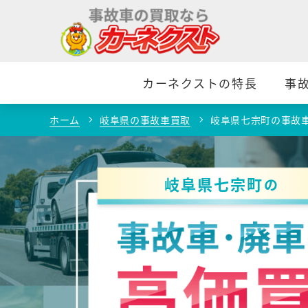
カーネクストの特長
事
ホーム
岐阜県の事故車買取
岐阜県七宗町の事故
岐阜県七宗町
の