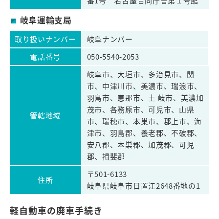
番1号 名古屋合同庁舎第１号館
岐阜運輸支局
取り扱いナンバー
岐阜ナンバー
電話番号
050-5540-2053
岐阜市、大垣市、多治見市、関
市、中津川市、美濃市、瑞浪市、
羽島市、恵那市、土 岐市、美濃加
茂市、各務原市、可児市、山県
管轄地域
市、瑞穂市、本巣市、郡上市、海
津市、羽島郡、養老郡、不破郡、
安八郡、本巣郡、加茂郡、可児
郡、揖斐郡
〒501-6133
住所
岐阜県岐阜市日置江2648番地の1
軽自動車の廃車手続き