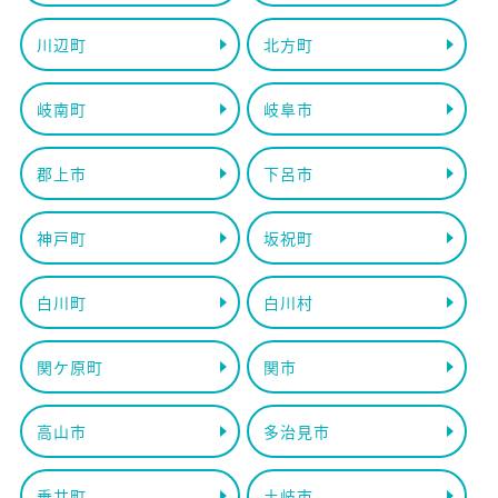
川辺町
北方町
岐南町
岐阜市
郡上市
下呂市
神戸町
坂祝町
白川町
白川村
関ケ原町
関市
高山市
多治見市
垂井町
土岐市