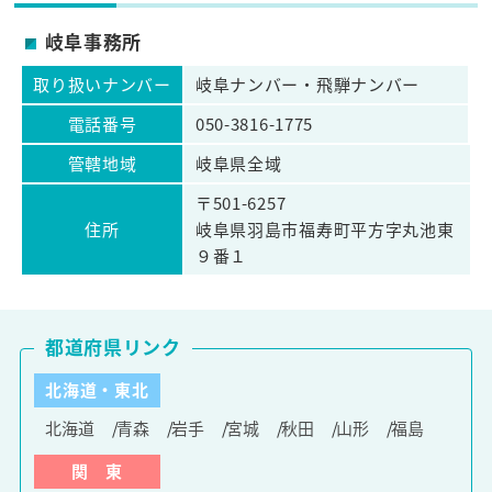
岐阜事務所
取り扱いナンバー
岐阜ナンバー・飛騨ナンバー
電話番号
050-3816-1775
管轄地域
岐阜県全域
〒501-6257
住所
岐阜県羽島市福寿町平方字丸池東
９番１
都道府県リンク
北海道・東北
北海道
青森
岩手
宮城
秋田
山形
福島
関 東