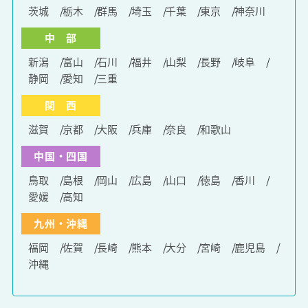
茨城
栃木
群馬
埼玉
千葉
東京
神奈川
中 部
新潟
富山
石川
福井
山梨
長野
岐阜
静岡
愛知
三重
関 西
滋賀
京都
大阪
兵庫
奈良
和歌山
中国・四国
鳥取
島根
岡山
広島
山口
徳島
香川
愛媛
高知
九州・沖縄
福岡
佐賀
長崎
熊本
大分
宮崎
鹿児島
沖縄