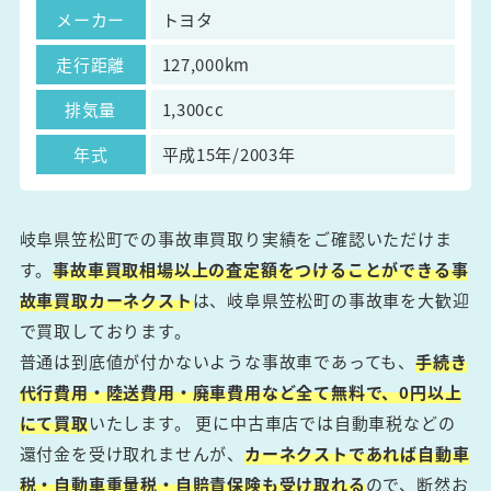
メーカー
トヨタ
走行距離
127,000km
排気量
1,300cc
年式
平成15年/2003年
岐阜県笠松町での事故車買取り実績をご確認いただけま
す。
事故車買取相場以上の査定額をつけることができる事
故車買取カーネクスト
は、岐阜県笠松町の事故車を大歓迎
で買取しております。
普通は到底値が付かないような事故車であっても、
手続き
代行費用・陸送費用・廃車費用など全て無料で、0円以上
にて買取
いたします。 更に中古車店では自動車税などの
還付金を受け取れませんが、
カーネクストであれば自動車
税・自動車重量税・自賠責保険も受け取れる
ので、断然お