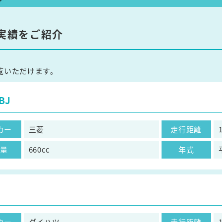
実績をご紹介
覧いただけます。
BJ
カー
三菱
走行距離
気量
660cc
年式
カー
ダイハツ
走行距離