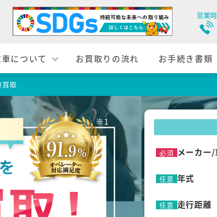
営業時
故車について
お買取りの流れ
お手続き書類
車買取
メーカー/
必須
年式
任意
走行距離
任意