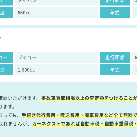
気量
660cc
年式
W
カー
プジョー
走行距離
気量
1,600cc
年式
確認いただけます。
事故車買取相場以上の査定額をつけること
ります。
あっても、
手続き代行費用・陸送費用・廃車費用など全て無料で
取れませんが、
カーネクストであれば自動車税・自動車重量税