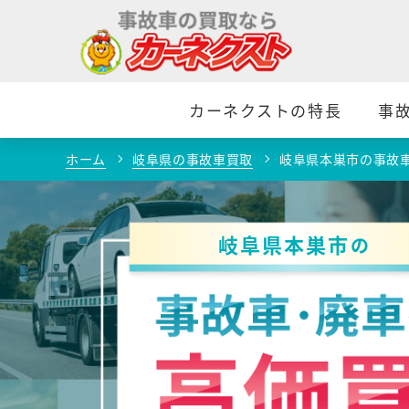
カーネクストの特長
事
ホーム
岐阜県の事故車買取
岐阜県本巣市の事故
岐阜県本巣市
の