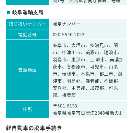
番1号 名古屋合同庁舎第１号館
岐阜運輸支局
取り扱いナンバー
岐阜ナンバー
電話番号
050-5540-2053
岐阜市、大垣市、多治見市、関
市、中津川市、美濃市、瑞浪市、
羽島市、恵那市、土 岐市、美濃加
茂市、各務原市、可児市、山県
管轄地域
市、瑞穂市、本巣市、郡上市、海
津市、羽島郡、養老郡、不破郡、
安八郡、本巣郡、加茂郡、可児
郡、揖斐郡
〒501-6133
住所
岐阜県岐阜市日置江2648番地の1
軽自動車の廃車手続き