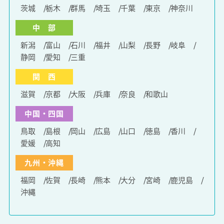
茨城
栃木
群馬
埼玉
千葉
東京
神奈川
中 部
新潟
富山
石川
福井
山梨
長野
岐阜
静岡
愛知
三重
関 西
滋賀
京都
大阪
兵庫
奈良
和歌山
中国・四国
鳥取
島根
岡山
広島
山口
徳島
香川
愛媛
高知
九州・沖縄
福岡
佐賀
長崎
熊本
大分
宮崎
鹿児島
沖縄