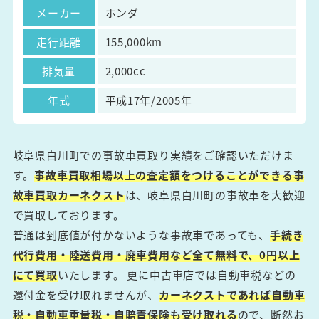
メーカー
ホンダ
走行距離
155,000km
排気量
2,000cc
年式
平成17年/2005年
岐阜県白川町での事故車買取り実績をご確認いただけま
す。
事故車買取相場以上の査定額をつけることができる事
故車買取カーネクスト
は、岐阜県白川町の事故車を大歓迎
で買取しております。
普通は到底値が付かないような事故車であっても、
手続き
代行費用・陸送費用・廃車費用など全て無料で、0円以上
にて買取
いたします。 更に中古車店では自動車税などの
還付金を受け取れませんが、
カーネクストであれば自動車
税・自動車重量税・自賠責保険も受け取れる
ので、断然お