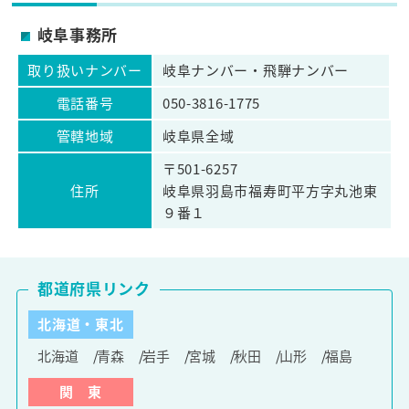
岐阜事務所
取り扱いナンバー
岐阜ナンバー・飛騨ナンバー
電話番号
050-3816-1775
管轄地域
岐阜県全域
〒501-6257
住所
岐阜県羽島市福寿町平方字丸池東
９番１
都道府県リンク
北海道・東北
北海道
青森
岩手
宮城
秋田
山形
福島
関 東