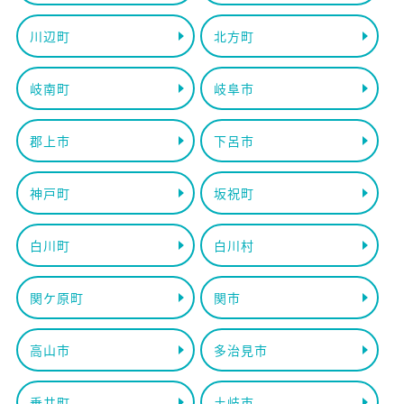
川辺町
北方町
岐南町
岐阜市
郡上市
下呂市
神戸町
坂祝町
白川町
白川村
関ケ原町
関市
高山市
多治見市
垂井町
土岐市