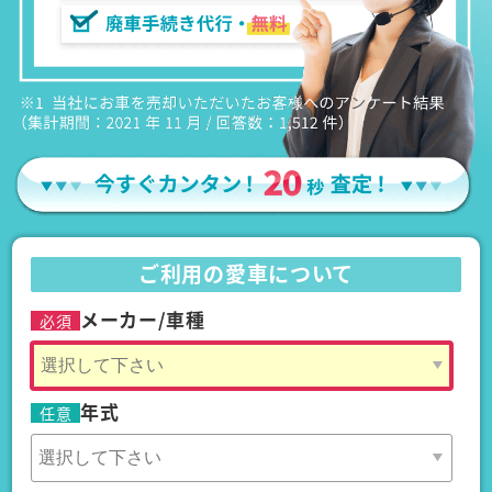
ご利用の愛車について
メーカー/車種
必須
年式
任意