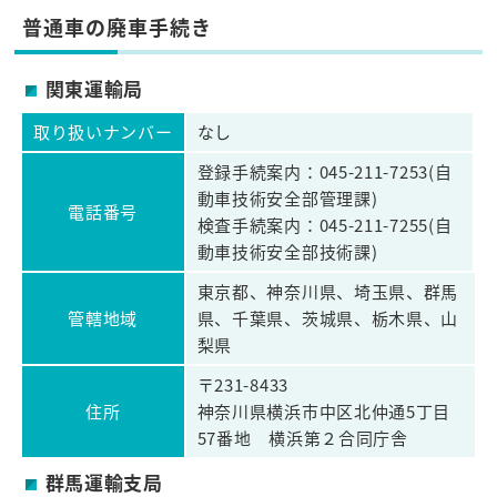
普通車の廃車手続き
関東運輸局
取り扱いナンバー
なし
登録手続案内：045-211-7253(自
動車技術安全部管理課)
電話番号
検査手続案内：045-211-7255(自
動車技術安全部技術課)
東京都、神奈川県、埼玉県、群馬
管轄地域
県、千葉県、茨城県、栃木県、山
梨県
〒231-8433
住所
神奈川県横浜市中区北仲通5丁目
57番地 横浜第２合同庁舎
群馬運輸支局