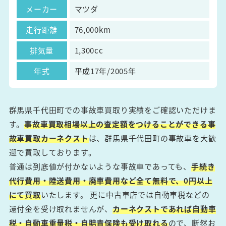
メーカー
マツダ
走行距離
76,000km
排気量
1,300cc
年式
平成17年/2005年
群馬県千代田町での事故車買取り実績をご確認いただけま
す。
事故車買取相場以上の査定額をつけることができる事
故車買取カーネクスト
は、群馬県千代田町の事故車を大歓
迎で買取しております。
普通は到底値が付かないような事故車であっても、
手続き
代行費用・陸送費用・廃車費用など全て無料で、0円以上
にて買取
いたします。 更に中古車店では自動車税などの
還付金を受け取れませんが、
カーネクストであれば自動車
税・自動車重量税・自賠責保険も受け取れる
ので、断然お