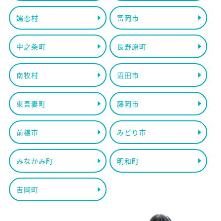
嬬恋村
富岡市
中之条町
長野原町
南牧村
沼田市
東吾妻町
藤岡市
前橋市
みどり市
みなかみ町
明和町
吉岡町