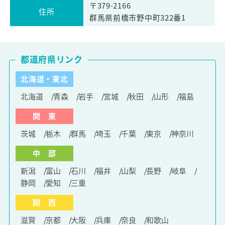
〒379-2166
住所
群馬県前橋市野中町322番1
都道府県リンク
北海道・東北
北海道
青森
岩手
宮城
秋田
山形
福島
関 東
茨城
栃木
群馬
埼玉
千葉
東京
神奈川
中 部
新潟
富山
石川
福井
山梨
長野
岐阜
静岡
愛知
三重
関 西
滋賀
京都
大阪
兵庫
奈良
和歌山