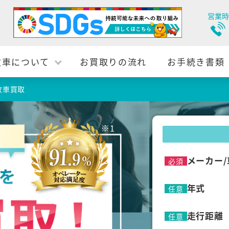
営業時
故車について
お買取りの流れ
お手続き書類
故車買取
メーカー/
必須
年式
任意
走行距離
任意