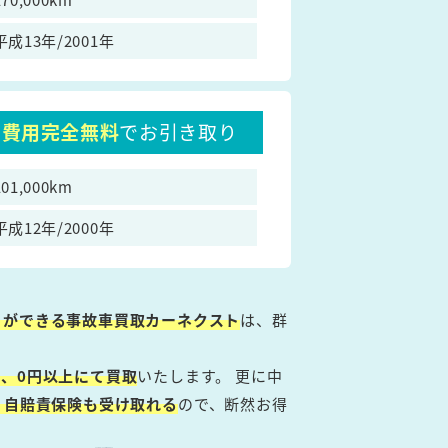
平成13年/2001年
費用完全無料
でお引き取り
101,000km
平成12年/2000年
とができる事故車買取カーネクスト
は、群
、0円以上にて買取
いたします。 更に中
・自賠責保険も受け取れる
ので、断然お得