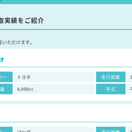
取実績をご紹介
覧いただけます。
オ
カー
トヨタ
走行距離
気量
4,000cc
年式
カー
マツダ
走行距離