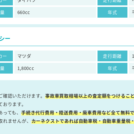
気量
660cc
年式
シー
カー
マツダ
走行距離
気量
1,800cc
年式
ご確認いただけます。
事故車買取相場以上の査定額をつけるこ
ております。
あっても、
手続き代行費用・陸送費用・廃車費用など全て無料で
取れませんが、
カーネクストであれば自動車税・自動車重量税