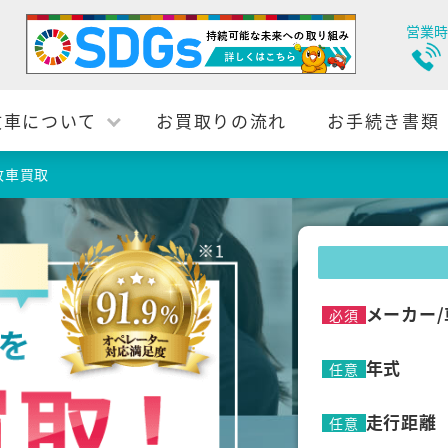
営業時
故車について
お買取りの流れ
お手続き書類
故車買取
メーカー/
必須
年式
任意
走行距離
任意