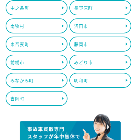
中之条町
長野原町
南牧村
沼田市
東吾妻町
藤岡市
前橋市
みどり市
みなかみ町
明和町
吉岡町