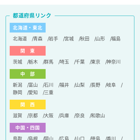
都道府県リンク
北海道・東北
北海道
青森
岩手
宮城
秋田
山形
福島
関 東
茨城
栃木
群馬
埼玉
千葉
東京
神奈川
中 部
新潟
富山
石川
福井
山梨
長野
岐阜
静岡
愛知
三重
関 西
滋賀
京都
大阪
兵庫
奈良
和歌山
中国・四国
鳥取
島根
岡山
広島
山口
徳島
香川