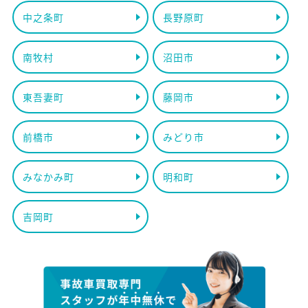
中之条町
長野原町
南牧村
沼田市
東吾妻町
藤岡市
前橋市
みどり市
みなかみ町
明和町
吉岡町