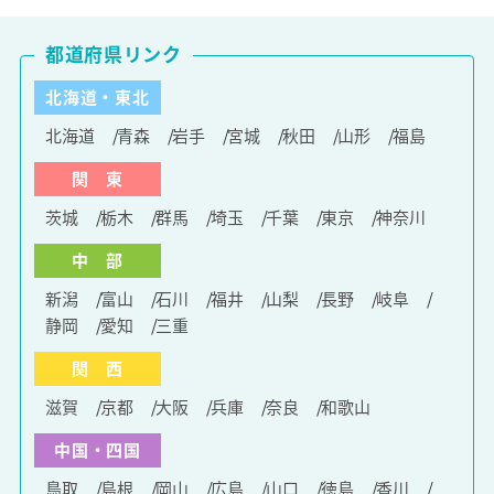
都道府県リンク
北海道・東北
北海道
青森
岩手
宮城
秋田
山形
福島
関 東
茨城
栃木
群馬
埼玉
千葉
東京
神奈川
中 部
新潟
富山
石川
福井
山梨
長野
岐阜
静岡
愛知
三重
関 西
滋賀
京都
大阪
兵庫
奈良
和歌山
中国・四国
鳥取
島根
岡山
広島
山口
徳島
香川