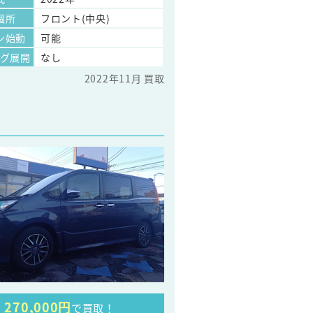
個所
フロント(中央)
ン始動
可能
ッグ展開
なし
2022年11月 買取
270,000円
で買取！