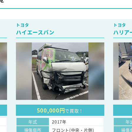
トヨタ
トヨタ
ハイエースバン
ハリア
500,000円
で買取！
年式
2017年
年
損傷個所
フロント(中央・片側)
損傷