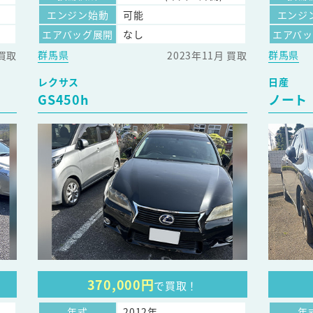
エンジン始動
可能
エンジ
エアバッグ展開
なし
エアバ
群馬県
群馬県
 買取
2023年11月 買取
レクサス
日産
GS450h
ノート
370,000円
で買取！
年式
2012年
年