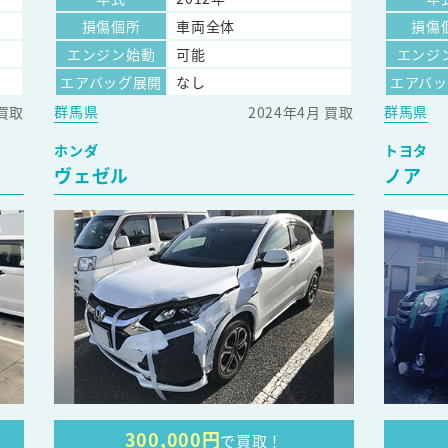
損傷個所
車両全体
損傷
エンジン始動
可能
エンジ
エアバッグ展開
なし
エアバ
群馬県
群馬県
 買取
2024年4月 買取
ホンダ
トヨタ
ヴェゼル
ノア
300,000円
で買取！