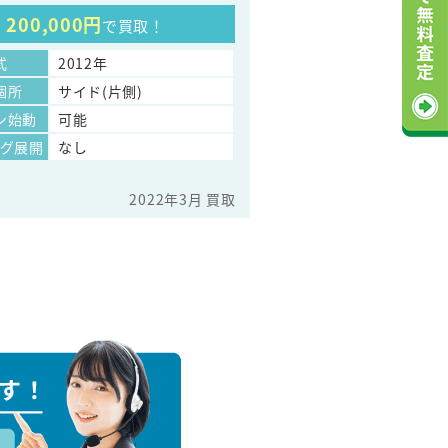
200,000円
で買取！
式
2012年
個所
サイド(片側)
ン始動
可能
ッグ展開
なし
2022年3月 買取