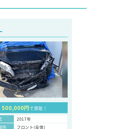
ー
500,000円
で買取！
式
2017年
個所
フロント(全体)