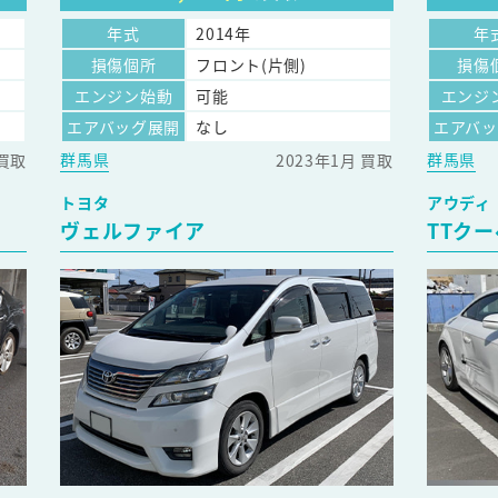
年式
2014年
年
損傷個所
フロント(片側)
損傷
エンジン始動
可能
エンジ
エアバッグ展開
なし
エアバ
群馬県
群馬県
 買取
2023年1月 買取
トヨタ
アウディ
ヴェルファイア
TTクー