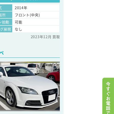
式
2014年
個所
フロント(中央)
ン始動
可能
ッグ展開
なし
2023年12月 買取
ペ