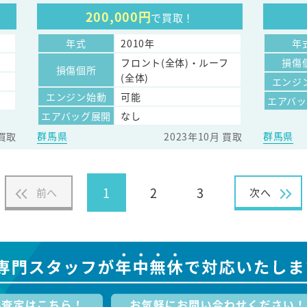
200,000円
で買取！
年式
2010年
年
フロント(全体)・ルーフ
損傷
損傷個所
(全体)
エンジ
エンジン始動
可能
エアバ
エアバッグ展開
なし
群馬県
群馬県
 買取
2023年10月 買取
1
2
3
前へ
次へ