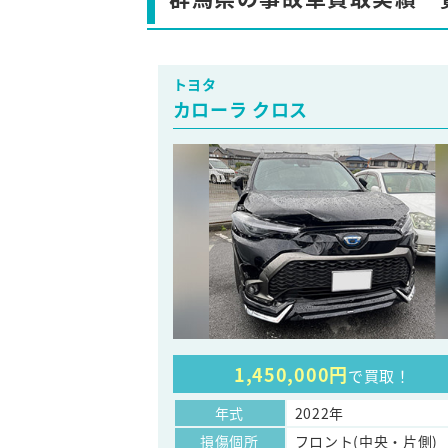
トヨタ
カローラ クロス
1,450,000円
で買取！
年式
2022年
損傷個所
フロント(中央・片側)