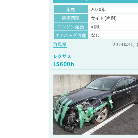
年式
2020年
損傷個所
サイド(片側)
エンジン始動
可能
エアバッグ展開
なし
群馬県
2024年4月
レクサス
LS600h