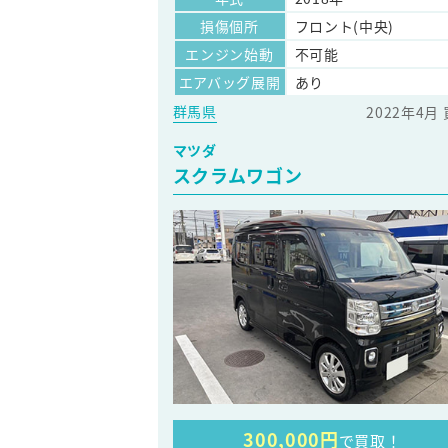
損傷個所
フロント(中央)
エンジン始動
不可能
エアバッグ展開
あり
群馬県
2022年4月
マツダ
スクラムワゴン
300,000円
で買取！