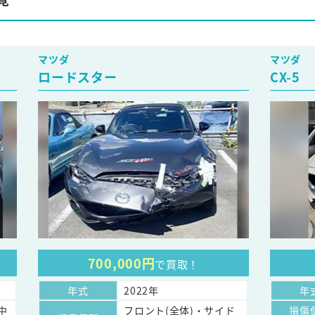
マツダ
マツダ
ロードスター
CX-5
700,000円
で買取！
年式
2022年
年
中
フロント(全体)・サイド
損傷