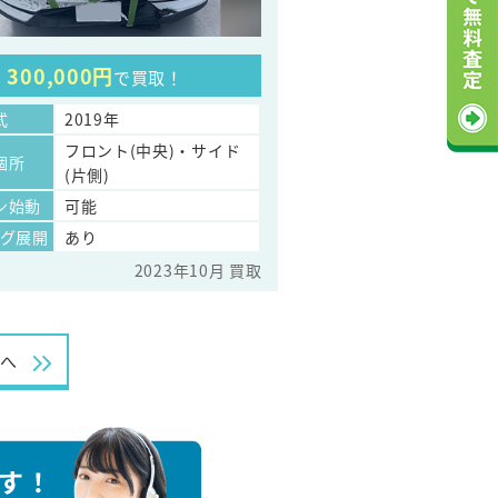
300,000円
で買取！
式
2019年
フロント(中央)・サイド
個所
(片側)
ン始動
可能
ッグ展開
あり
2023年10月 買取
次へ