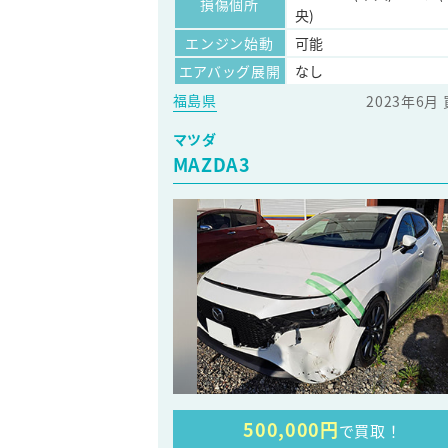
損傷個所
央)
エンジン始動
可能
エアバッグ展開
なし
福島県
2023年6月
マツダ
MAZDA3
500,000円
で買取！