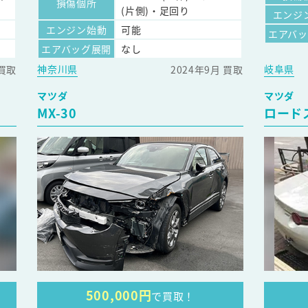
損傷個所
(片側)・足回り
エンジ
エンジン始動
可能
エアバ
エアバッグ展開
なし
神奈川県
岐阜県
 買取
2024年9月 買取
マツダ
マツダ
MX-30
ロード
500,000円
で買取！