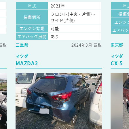
年式
2021年
年
フロント(中央・片側)・
損傷
損傷個所
サイド(片側)
エンジ
エンジン始動
可能
エアバ
エアバッグ展開
あり
三重県
東京都
 買取
2024年3月 買取
マツダ
マツダ
MAZDA2
CX-5