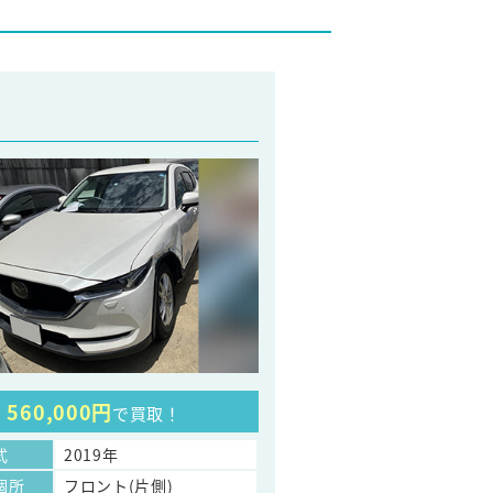
560,000円
で買取！
式
2019年
個所
フロント(片側)