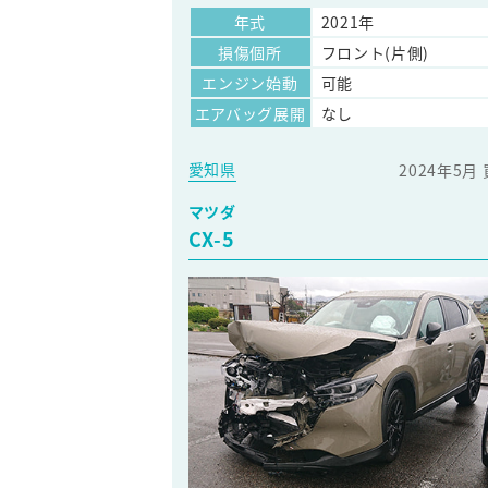
年式
2021年
損傷個所
フロント(片側)
エンジン始動
可能
エアバッグ展開
なし
愛知県
2024年5月
マツダ
CX-5