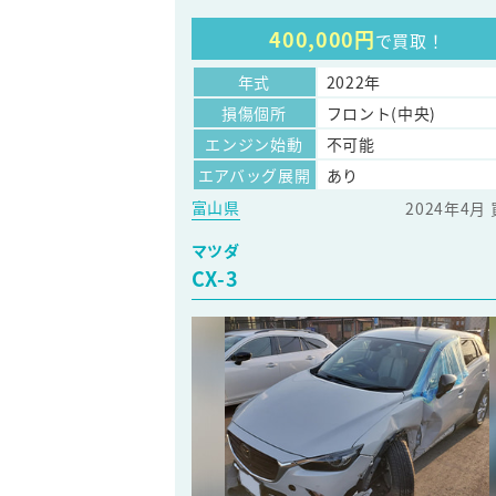
400,000円
で買取！
年式
2022年
損傷個所
フロント(中央)
エンジン始動
不可能
エアバッグ展開
あり
富山県
2024年4月
マツダ
CX-3