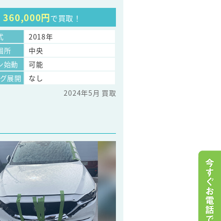
360,000円
で買取！
式
2018年
個所
中央
ン始動
可能
ッグ展開
なし
2024年5月 買取