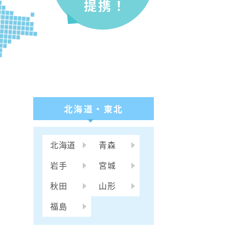
提携！
北海道・東北
北海道
青森
岩手
宮城
秋田
山形
福島