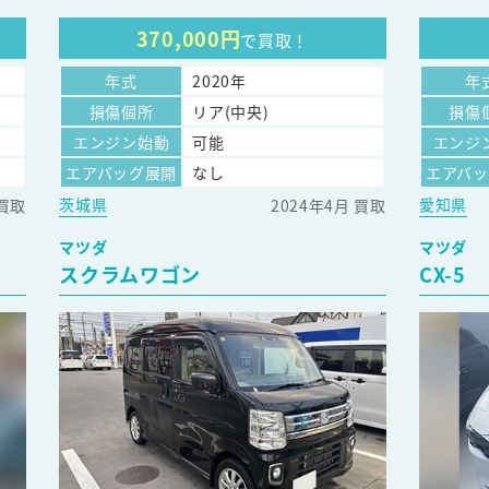
370,000円
で買取！
年式
2020年
年
損傷個所
リア(中央)
損傷
エンジン始動
可能
エンジ
エアバッグ展開
なし
エアバ
茨城県
愛知県
 買取
2024年4月 買取
マツダ
マツダ
スクラムワゴン
CX-5