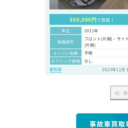
360,000円
で買取！
年式
2021年
フロント(片側)・サイ
損傷個所
(片側)
エンジン始動
不明
エアバッグ展開
なし
愛知県
2023年11月
前