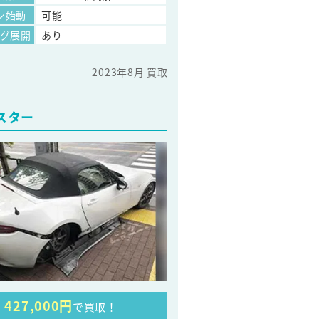
ン始動
可能
ッグ展開
あり
2023年8月 買取
スター
427,000円
で買取！