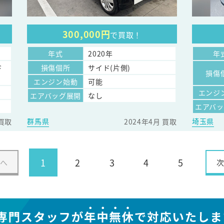
300,000円
で買取！
年式
2020年
年
ド
損傷個所
サイド(片側)
損傷
エンジン始動
可能
エンジ
エアバッグ展開
なし
エアバ
群馬県
埼玉県
 買取
2024年4月 買取
1
2
3
4
5
へ