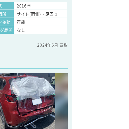
式
2016年
個所
サイド(両側)・足回り
ン始動
可能
ッグ展開
なし
2024年6月 買取