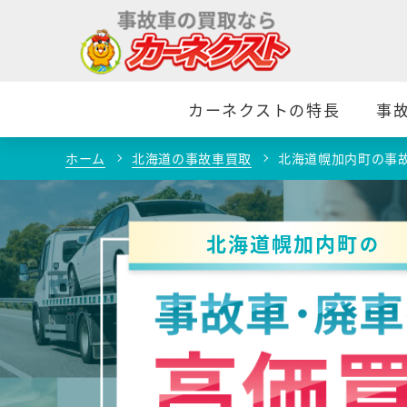
カーネクストの特長
事
ホーム
北海道の事故車買取
北海道幌加内町の事
北海道幌加内町
の