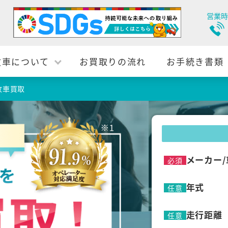
営業時
故車について
お買取りの流れ
お手続き書類
故車買取
メーカー/
必須
年式
任意
走行距離
任意