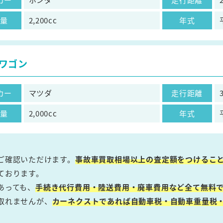
気量
2,200cc
年式
ワゴン
カー
マツダ
走行距離
気量
2,000cc
年式
ご確認いただけます。
事故車買取相場以上の査定額をつけるこ
ております。
あっても、
手続き代行費用・陸送費用・廃車費用など全て無料で
取れませんが、
カーネクストであれば自動車税・自動車重量税