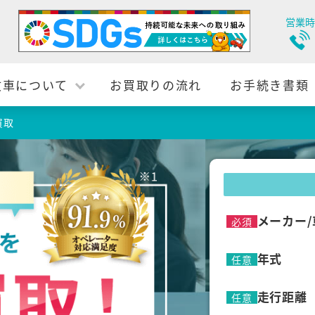
営業時
故車について
お買取りの流れ
お手続き書類
買取
メーカー/
必須
年式
任意
走行距離
任意