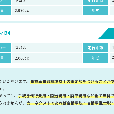
気量
2,970cc
年式
ィB4
カー
スバル
走行距離
気量
2,000cc
年式
認いただけます。
事故車買取相場以上の査定額をつけることが
す。
あっても、
手続き代行費用・陸送費用・廃車費用など全て無料で
取れませんが、
カーネクストであれば自動車税・自動車重量税