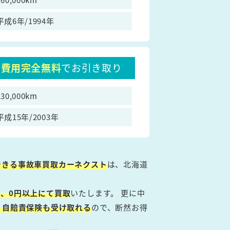
平成6年/1994年
費用完全無料
でお引き取り
130,000km
平成15年/2003年
できる事故車買取カーネクスト
は、北海道
、0円以上にて買取
いたします。 更に中
・自賠責保険も受け取れる
ので、断然お得