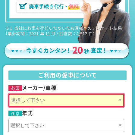
ご利用の愛車について
メーカー/車種
必須
年式
任意