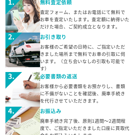
無料査定依頼
査定フォーム、またはお電話にて無料で
お車を査定いたします。査定額に納得いた
だけた場合、ご契約成立となります。
お引き取り
お客様のご希望の日時に、ご指定いただ
きました場所まで無料でお車の引取に伺
います。（立ち会いなしの引取も可能で
す）
必要書類の返送
お客様から必要書類をお預かりし、書類
に不備がないことを確認後、廃車手続き
を代行させていただきます。
お振込み
廃車手続き完了後、原則1週間～2週間程
度で、ご指定いただきました口座に買取代