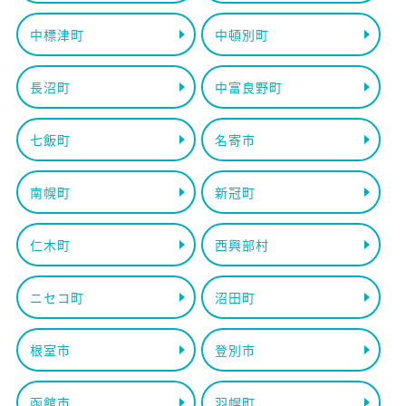
中標津町
中頓別町
長沼町
中富良野町
七飯町
名寄市
南幌町
新冠町
仁木町
西興部村
ニセコ町
沼田町
根室市
登別市
函館市
羽幌町