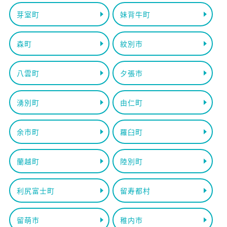
芽室町
妹背牛町
森町
紋別市
八雲町
夕張市
湧別町
由仁町
余市町
羅臼町
蘭越町
陸別町
利尻富士町
留寿都村
留萌市
稚内市