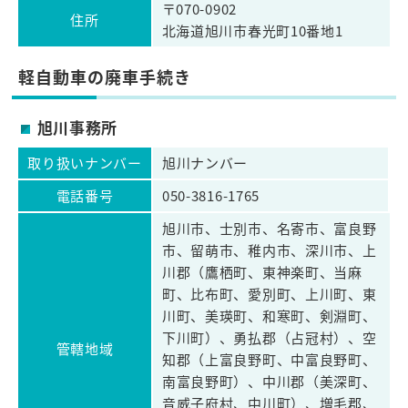
〒070-0902
住所
北海道旭川市春光町10番地1
軽自動車の廃車手続き
旭川事務所
取り扱いナンバー
旭川ナンバー
電話番号
050-3816-1765
旭川市、士別市、名寄市、富良野
市、留萌市、稚内市、深川市、上
川郡（鷹栖町、東神楽町、当麻
町、比布町、愛別町、上川町、東
川町、美瑛町、和寒町、剣淵町、
下川町）、勇払郡（占冠村）、空
管轄地域
知郡（上富良野町、中富良野町、
南富良野町）、中川郡（美深町、
音威子府村、中川町）、増毛郡、