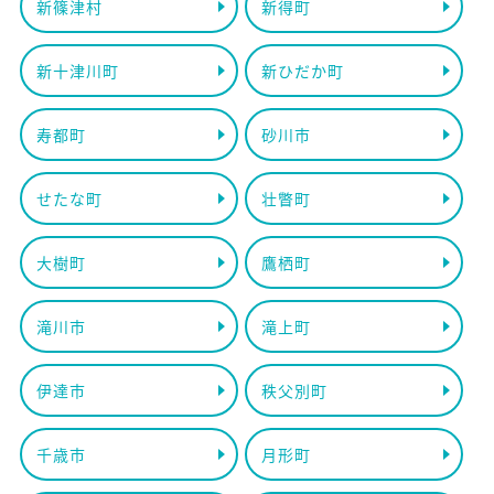
新篠津村
新得町
新十津川町
新ひだか町
寿都町
砂川市
せたな町
壮瞥町
大樹町
鷹栖町
滝川市
滝上町
伊達市
秩父別町
千歳市
月形町