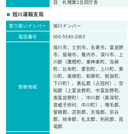
目 札幌第2合同庁舎
旭川運輸支局
取り扱いナンバー
旭川ナンバー
電話番号
050-5540-2003
旭川市、士別市、名寄市、富良野
市、留萌市、稚内市、深川市、上
川郡（鷹栖町、東神楽町、当麻
町、比布町、愛別町、上川町、東
川町、美瑛町、和寒町、剣淵町、
下川町）、勇払郡（占冠村）、空
管轄地域
知郡（上富良野町、中富良野町、
南富良野町）、中川郡（美深町、
音威子府村、中川町）、増毛郡、
留萌郡、苫前郡、天塩郡、宗谷
郡、枝幸郡、礼文郡、利尻郡、雨
竜郡