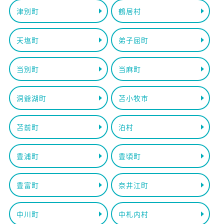
津別町
鶴居村
天塩町
弟子屈町
当別町
当麻町
洞爺湖町
苫小牧市
苫前町
泊村
豊浦町
豊頃町
豊富町
奈井江町
中川町
中札内村