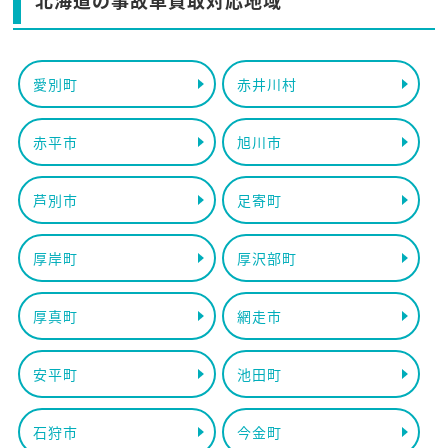
北海道の事故車買取対応地域
愛別町
赤井川村
赤平市
旭川市
芦別市
足寄町
厚岸町
厚沢部町
厚真町
網走市
安平町
池田町
石狩市
今金町