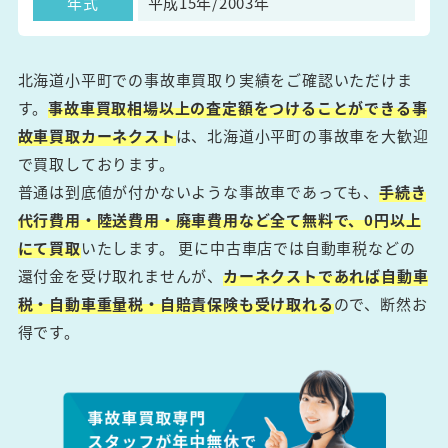
年式
平成15年/2003年
北海道小平町での事故車買取り実績をご確認いただけま
す。
事故車買取相場以上の査定額をつけることができる事
故車買取カーネクスト
は、北海道小平町の事故車を大歓迎
で買取しております。
普通は到底値が付かないような事故車であっても、
手続き
代行費用・陸送費用・廃車費用など全て無料で、0円以上
にて買取
いたします。 更に中古車店では自動車税などの
還付金を受け取れませんが、
カーネクストであれば自動車
税・自動車重量税・自賠責保険も受け取れる
ので、断然お
得です。