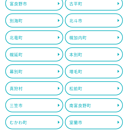
富良野市
古平町
別海町
北斗市
北竜町
幌加内町
幌延町
本別町
幕別町
増毛町
真狩村
松前町
三笠市
南富良野町
むかわ町
室蘭市