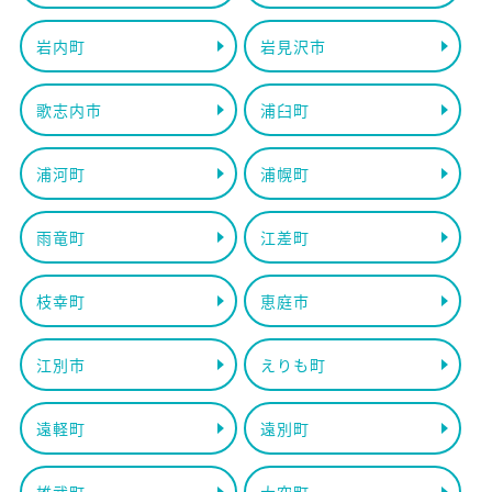
岩内町
岩見沢市
歌志内市
浦臼町
浦河町
浦幌町
雨竜町
江差町
枝幸町
恵庭市
江別市
えりも町
遠軽町
遠別町