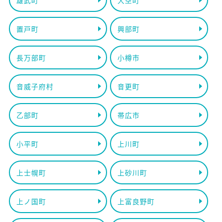
雄武町
大空町
置戸町
興部町
長万部町
小樽市
音威子府村
音更町
乙部町
帯広市
小平町
上川町
上士幌町
上砂川町
上ノ国町
上富良野町