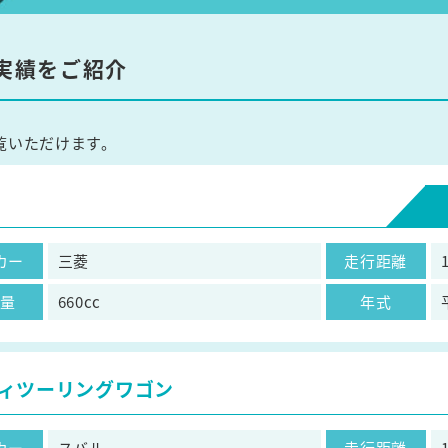
実績をご紹介
覧いただけます。
カー
三菱
走行距離
気量
660cc
年式
ィツーリングワゴン
カー
スバル
走行距離