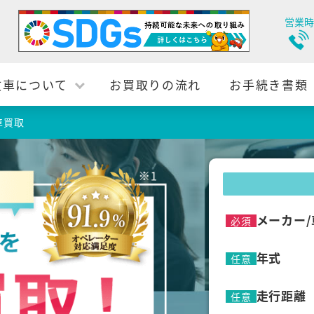
営業時
故車について
お買取りの流れ
お手続き書類
車買取
メーカー/
必須
年式
任意
走行距離
任意