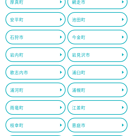
厚真町
網走市
安平町
池田町
石狩市
今金町
岩内町
岩見沢市
歌志内市
浦臼町
浦河町
浦幌町
雨竜町
江差町
枝幸町
恵庭市