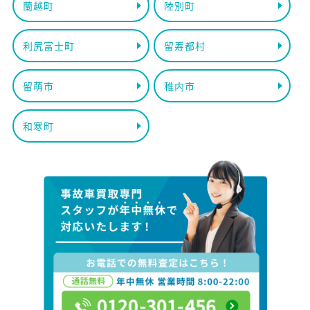
蘭越町
陸別町
利尻富士町
留寿都村
留萌市
稚内市
和寒町