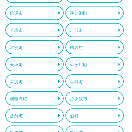
伊達市
秩父別町
千歳市
月形町
津別町
鶴居村
天塩町
弟子屈町
当別町
当麻町
洞爺湖町
苫小牧市
苫前町
泊村