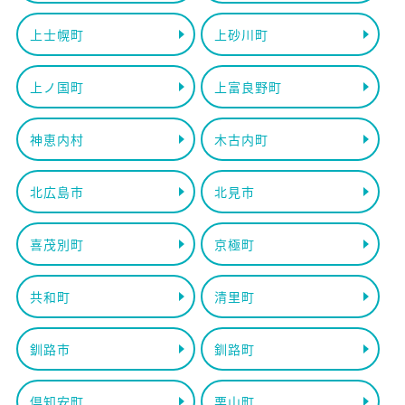
上士幌町
上砂川町
上ノ国町
上富良野町
神恵内村
木古内町
北広島市
北見市
喜茂別町
京極町
共和町
清里町
釧路市
釧路町
倶知安町
栗山町