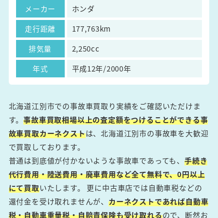
メーカー
ホンダ
走行距離
177,763km
排気量
2,250cc
年式
平成12年/2000年
北海道江別市での事故車買取り実績をご確認いただけま
す。
事故車買取相場以上の査定額をつけることができる事
故車買取カーネクスト
は、北海道江別市の事故車を大歓迎
で買取しております。
普通は到底値が付かないような事故車であっても、
手続き
代行費用・陸送費用・廃車費用など全て無料で、0円以上
にて買取
いたします。 更に中古車店では自動車税などの
還付金を受け取れませんが、
カーネクストであれば自動車
税・自動車重量税・自賠責保険も受け取れる
ので、断然お