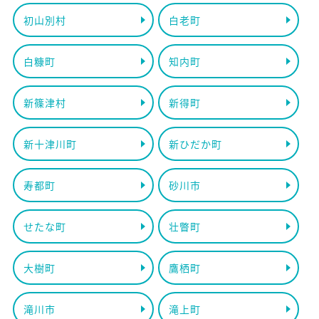
初山別村
白老町
白糠町
知内町
新篠津村
新得町
新十津川町
新ひだか町
寿都町
砂川市
せたな町
壮瞥町
大樹町
鷹栖町
滝川市
滝上町