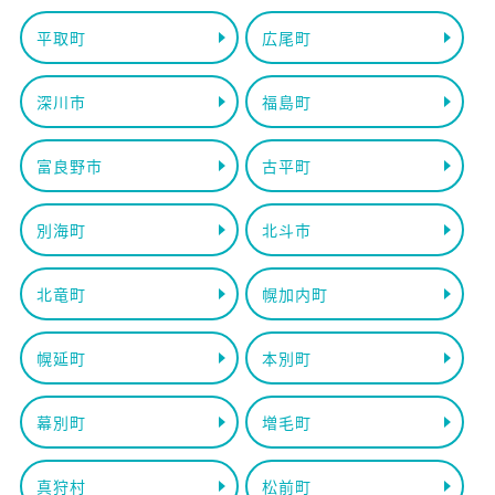
平取町
広尾町
深川市
福島町
富良野市
古平町
別海町
北斗市
北竜町
幌加内町
幌延町
本別町
幕別町
増毛町
真狩村
松前町