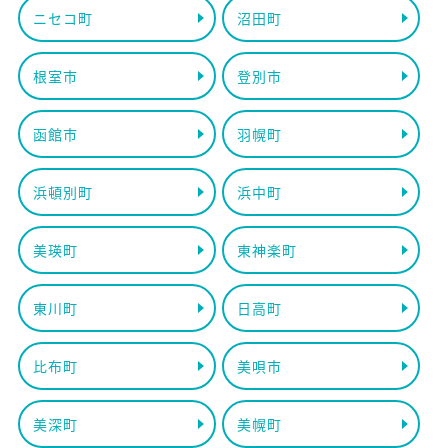
ニセコ町
沼田町
根室市
登別市
函館市
羽幌町
浜頓別町
浜中町
美瑛町
東神楽町
東川町
日高町
比布町
美唄市
美深町
美幌町