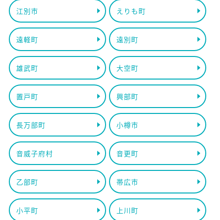
江別市
えりも町
遠軽町
遠別町
雄武町
大空町
置戸町
興部町
長万部町
小樽市
音威子府村
音更町
乙部町
帯広市
小平町
上川町