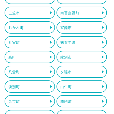
三笠市
南富良野町
むかわ町
室蘭市
芽室町
妹背牛町
森町
紋別市
八雲町
夕張市
湧別町
由仁町
余市町
羅臼町