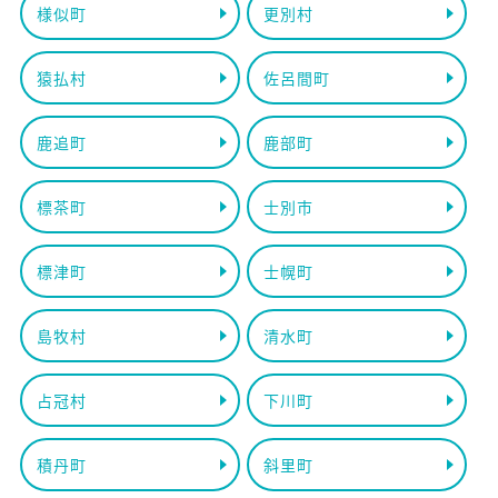
様似町
更別村
猿払村
佐呂間町
鹿追町
鹿部町
標茶町
士別市
標津町
士幌町
島牧村
清水町
占冠村
下川町
積丹町
斜里町