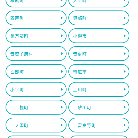
雄武町
大空町
置戸町
興部町
長万部町
小樽市
音威子府村
音更町
乙部町
帯広市
小平町
上川町
上士幌町
上砂川町
上ノ国町
上富良野町