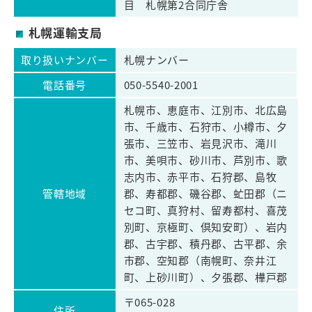
目 札幌第2合同庁舎
札幌運輸支局
取り扱いナンバー
札幌ナンバー
電話番号
050-5540-2001
札幌市、恵庭市、江別市、北広島
市、千歳市、石狩市、小樽市、夕
張市、三笠市、岩見沢市、滝川
市、美唄市、砂川市、芦別市、歌
志内市、赤平市、石狩郡、島牧
管轄地域
郡、寿都郡、磯谷郡、虻田郡（ニ
セコ町、真狩村、留寿都村、喜茂
別町、京極町、倶知安町）、岩内
郡、古宇郡、積丹郡、古平郡、余
市郡、空知郡（南幌町、奈井江
町、上砂川町）、夕張郡、樺戸郡
〒065-028
住所