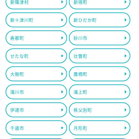
新篠津村
新得町
新十津川町
新ひだか町
寿都町
砂川市
せたな町
壮瞥町
大樹町
鷹栖町
滝川市
滝上町
伊達市
秩父別町
千歳市
月形町