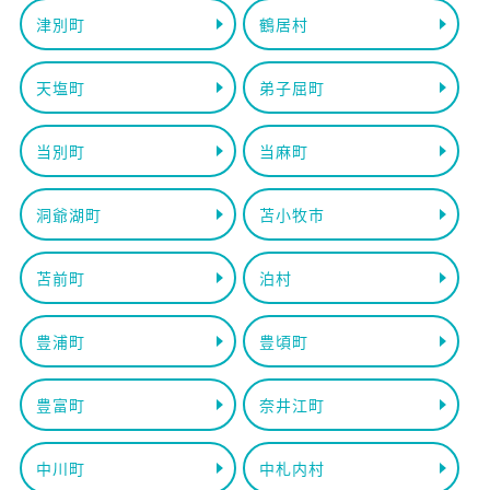
津別町
鶴居村
天塩町
弟子屈町
当別町
当麻町
洞爺湖町
苫小牧市
苫前町
泊村
豊浦町
豊頃町
豊富町
奈井江町
中川町
中札内村