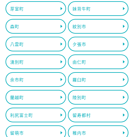
芽室町
妹背牛町
森町
紋別市
八雲町
夕張市
湧別町
由仁町
余市町
羅臼町
蘭越町
陸別町
利尻富士町
留寿都村
留萌市
稚内市