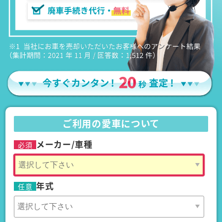
ご利用の愛車について
メーカー/車種
必須
年式
任意