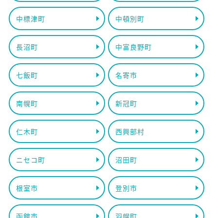
中標津町
中頓別町
長沼町
中富良野町
七飯町
名寄市
南幌町
新冠町
仁木町
西興部村
ニセコ町
沼田町
根室市
登別市
函館市
羽幌町