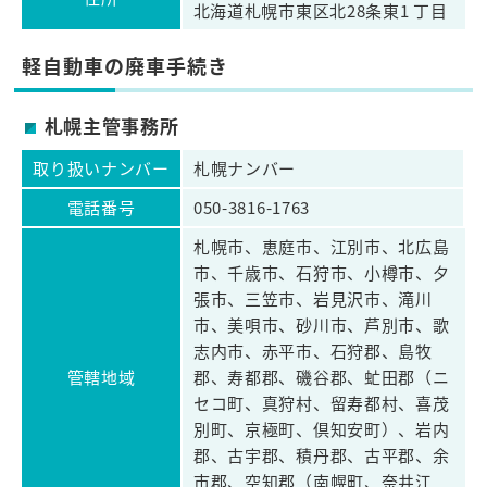
北海道札幌市東区北28条東1 丁目
軽自動車の廃車手続き
札幌主管事務所
取り扱いナンバー
札幌ナンバー
電話番号
050-3816-1763
札幌市、恵庭市、江別市、北広島
市、千歳市、石狩市、小樽市、夕
張市、三笠市、岩見沢市、滝川
市、美唄市、砂川市、芦別市、歌
志内市、赤平市、石狩郡、島牧
管轄地域
郡、寿都郡、磯谷郡、虻田郡（ニ
セコ町、真狩村、留寿都村、喜茂
別町、京極町、倶知安町）、岩内
郡、古宇郡、積丹郡、古平郡、余
市郡、空知郡（南幌町、奈井江