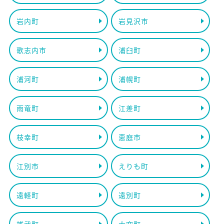
岩内町
岩見沢市
歌志内市
浦臼町
浦河町
浦幌町
雨竜町
江差町
枝幸町
恵庭市
江別市
えりも町
遠軽町
遠別町