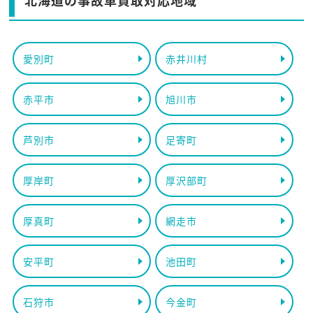
北海道の事故車買取対応地域
愛別町
赤井川村
赤平市
旭川市
芦別市
足寄町
厚岸町
厚沢部町
厚真町
網走市
安平町
池田町
石狩市
今金町