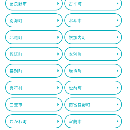
富良野市
古平町
別海町
北斗市
北竜町
幌加内町
幌延町
本別町
幕別町
増毛町
真狩村
松前町
三笠市
南富良野町
むかわ町
室蘭市