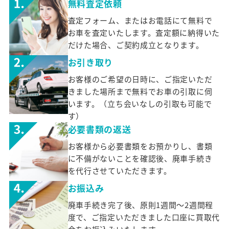
無料査定依頼
査定フォーム、またはお電話にて無料で
お車を査定いたします。査定額に納得いた
だけた場合、ご契約成立となります。
お引き取り
お客様のご希望の日時に、ご指定いただ
きました場所まで無料でお車の引取に伺
います。（立ち会いなしの引取も可能で
す）
必要書類の返送
お客様から必要書類をお預かりし、書類
に不備がないことを確認後、廃車手続き
を代行させていただきます。
お振込み
廃車手続き完了後、原則1週間～2週間程
度で、ご指定いただきました口座に買取代