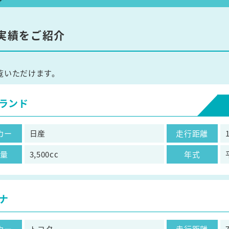
実績をご紹介
覧いただけます。
ランド
カー
日産
走行距離
気量
3,500cc
年式
ナ
カー
トヨタ
走行距離