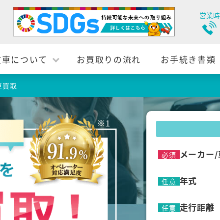
営業時
故車について
お買取りの流れ
お手続き書類
車買取
メーカー/
必須
年式
任意
走行距離
任意