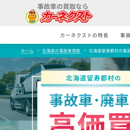
カーネクストの特長
事
ホーム
北海道の事故車買取
北海道留寿都村の事
北海道留寿都村
の