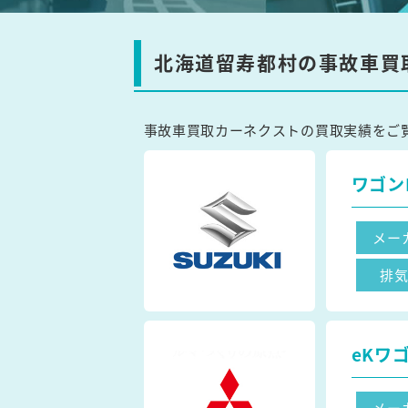
北海道留寿都村の事故車買
事故車買取カーネクストの買取実績をご
ワゴン
メー
排
eKワ
メー