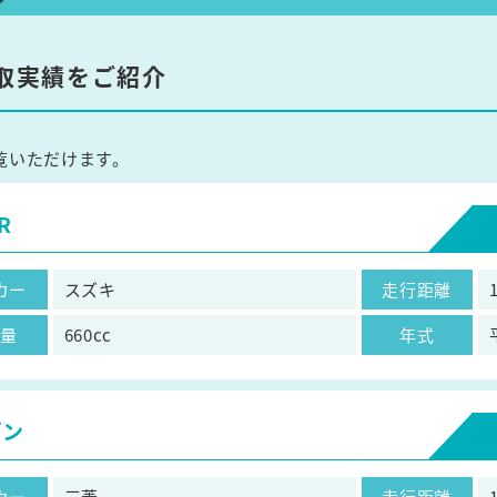
取実績をご紹介
覧いただけます。
R
カー
スズキ
走行距離
気量
660cc
年式
ゴン
カー
三菱
走行距離