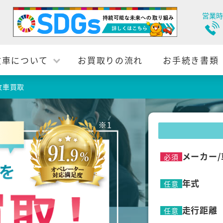
営業時
故車について
お買取りの流れ
お手続き書類
故車買取
メーカー/
必須
年式
任意
走行距離
任意