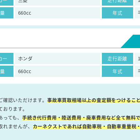
気量
660cc
年式
カー
ホンダ
走行距離
気量
660cc
年式
ご確認いただけます。
事故車買取相場以上の査定額をつけるこ
ております。
あっても、
手続き代行費用・陸送費用・廃車費用など全て無料で
取れませんが、
カーネクストであれば自動車税・自動車重量税