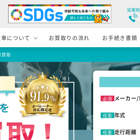
営業時
故車について
お買取りの流れ
お手続き書類
車買取
メーカー/
必須
年式
任意
走行距離
任意