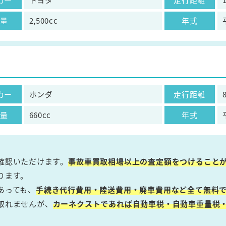
気量
2,500cc
年式
カー
ホンダ
走行距離
気量
660cc
年式
確認いただけます。
事故車買取相場以上の査定額をつけること
ります。
あっても、
手続き代行費用・陸送費用・廃車費用など全て無料で
取れませんが、
カーネクストであれば自動車税・自動車重量税