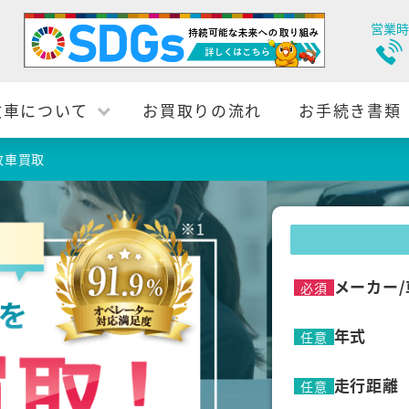
営業時
故車について
お買取りの流れ
お手続き書類
故車買取
メーカー/
必須
年式
任意
走行距離
任意