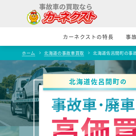
カーネクストの特長
事
ホーム
北海道の事故車買取
北海道佐呂間町の事
北海道佐呂間町
の