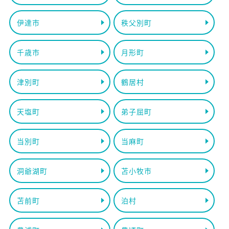
伊達市
秩父別町
千歳市
月形町
津別町
鶴居村
天塩町
弟子屈町
当別町
当麻町
洞爺湖町
苫小牧市
苫前町
泊村