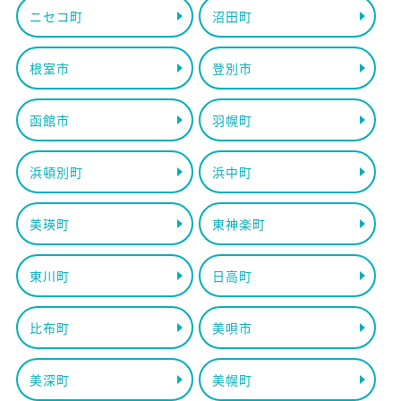
ニセコ町
沼田町
根室市
登別市
函館市
羽幌町
浜頓別町
浜中町
美瑛町
東神楽町
東川町
日高町
比布町
美唄市
美深町
美幌町