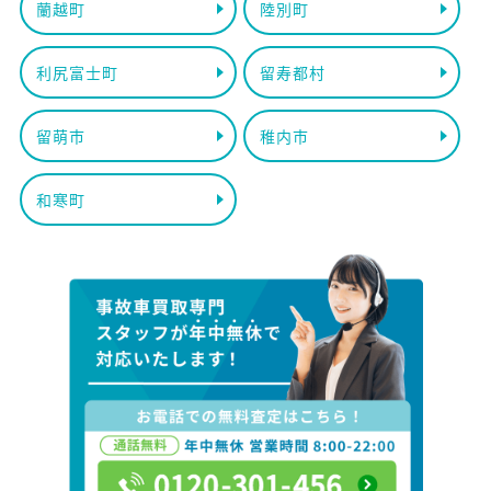
蘭越町
陸別町
利尻富士町
留寿都村
留萌市
稚内市
和寒町