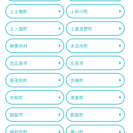
上士幌町
上砂川町
上ノ国町
上富良野町
神恵内村
木古内町
北広島市
北見市
喜茂別町
京極町
共和町
清里町
釧路市
釧路町
倶知安町
栗山町