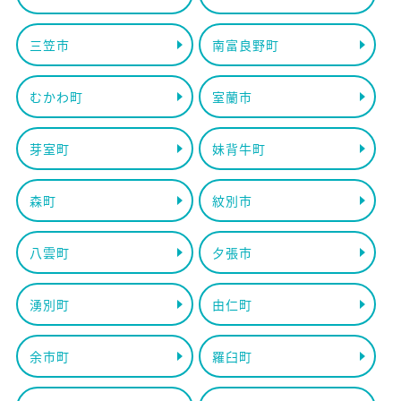
三笠市
南富良野町
むかわ町
室蘭市
芽室町
妹背牛町
森町
紋別市
八雲町
夕張市
湧別町
由仁町
余市町
羅臼町