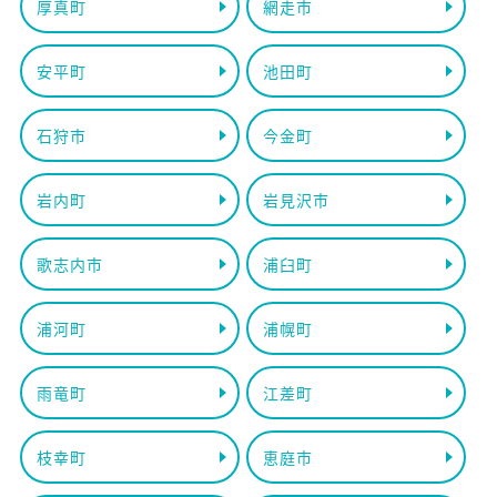
厚真町
網走市
安平町
池田町
石狩市
今金町
岩内町
岩見沢市
歌志内市
浦臼町
浦河町
浦幌町
雨竜町
江差町
枝幸町
恵庭市