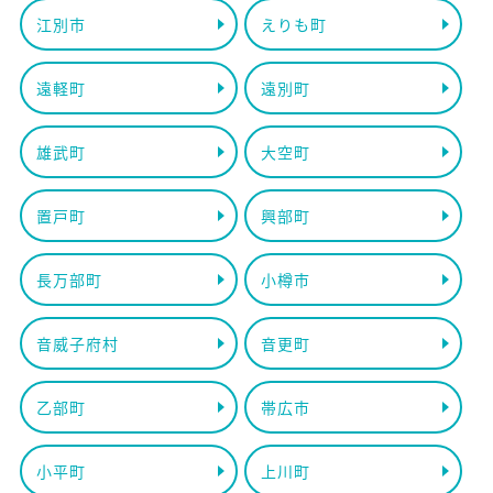
江別市
えりも町
遠軽町
遠別町
雄武町
大空町
置戸町
興部町
長万部町
小樽市
音威子府村
音更町
乙部町
帯広市
小平町
上川町