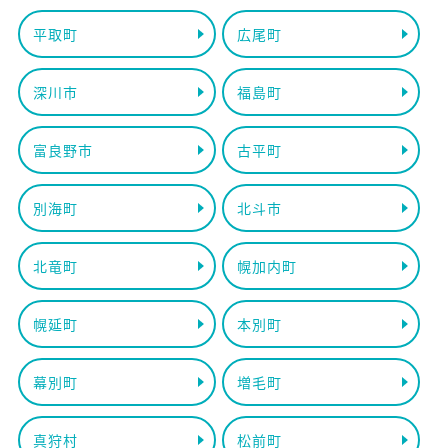
平取町
広尾町
深川市
福島町
富良野市
古平町
別海町
北斗市
北竜町
幌加内町
幌延町
本別町
幕別町
増毛町
真狩村
松前町