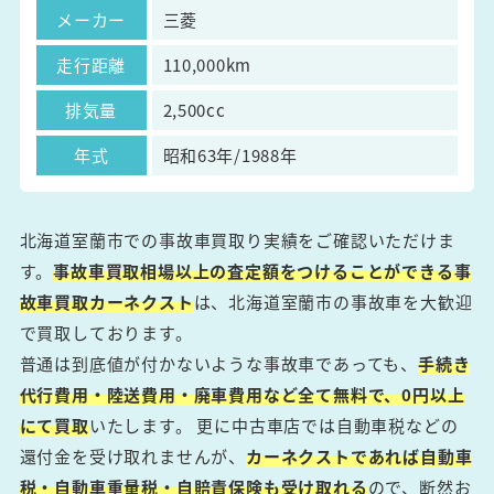
メーカー
三菱
走行距離
110,000km
排気量
2,500cc
年式
昭和63年/1988年
北海道室蘭市での事故車買取り実績をご確認いただけま
す。
事故車買取相場以上の査定額をつけることができる事
故車買取カーネクスト
は、北海道室蘭市の事故車を大歓迎
で買取しております。
普通は到底値が付かないような事故車であっても、
手続き
代行費用・陸送費用・廃車費用など全て無料で、0円以上
にて買取
いたします。 更に中古車店では自動車税などの
還付金を受け取れませんが、
カーネクストであれば自動車
税・自動車重量税・自賠責保険も受け取れる
ので、断然お