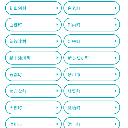
初山別村
白老町
白糠町
知内町
新篠津村
新得町
新十津川町
新ひだか町
寿都町
砂川市
せたな町
壮瞥町
大樹町
鷹栖町
滝川市
滝上町