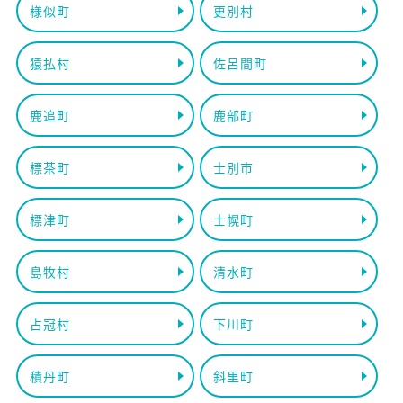
様似町
更別村
猿払村
佐呂間町
鹿追町
鹿部町
標茶町
士別市
標津町
士幌町
島牧村
清水町
占冠村
下川町
積丹町
斜里町