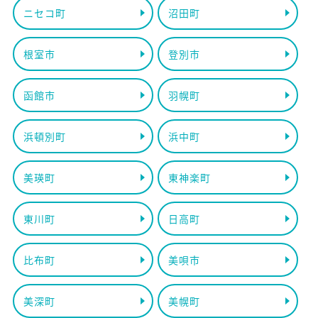
ニセコ町
沼田町
根室市
登別市
函館市
羽幌町
浜頓別町
浜中町
美瑛町
東神楽町
東川町
日高町
比布町
美唄市
美深町
美幌町