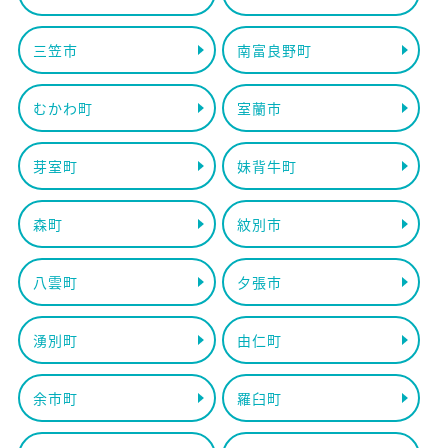
三笠市
南富良野町
むかわ町
室蘭市
芽室町
妹背牛町
森町
紋別市
八雲町
夕張市
湧別町
由仁町
余市町
羅臼町