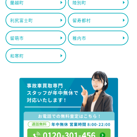
蘭越町
陸別町
利尻富士町
留寿都村
留萌市
稚内市
和寒町