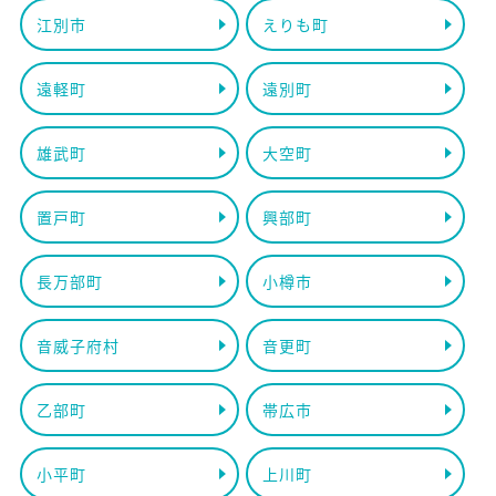
江別市
えりも町
遠軽町
遠別町
雄武町
大空町
置戸町
興部町
長万部町
小樽市
音威子府村
音更町
乙部町
帯広市
小平町
上川町