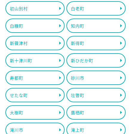
初山別村
白老町
白糠町
知内町
新篠津村
新得町
新十津川町
新ひだか町
寿都町
砂川市
せたな町
壮瞥町
大樹町
鷹栖町
滝川市
滝上町