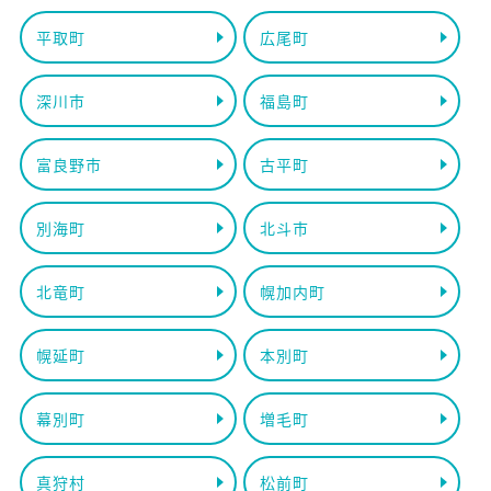
平取町
広尾町
深川市
福島町
富良野市
古平町
別海町
北斗市
北竜町
幌加内町
幌延町
本別町
幕別町
増毛町
真狩村
松前町