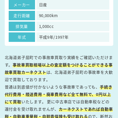
メーカー
日産
走行距離
90,000km
排気量
1,000cc
年式
平成9年/1997年
北海道弟子屈町での事故車買取り実績をご確認いただけま
す。
事故車買取相場以上の査定額をつけることができる事
故車買取カーネクスト
は、北海道弟子屈町の事故車を大歓
迎で買取しております。
普通は到底値が付かないような事故車であっても、
手続き
代行費用・陸送費用・廃車費用など全て無料で、0円以上
にて買取
いたします。 更に中古車店では自動車税などの
還付金を受け取れませんが、
カーネクストであれば自動車
税・自動車重量税・自賠責保険も受け取れる
ので、断然お