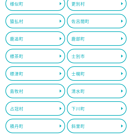
様似町
更別村
猿払村
佐呂間町
鹿追町
鹿部町
標茶町
士別市
標津町
士幌町
島牧村
清水町
占冠村
下川町
積丹町
斜里町