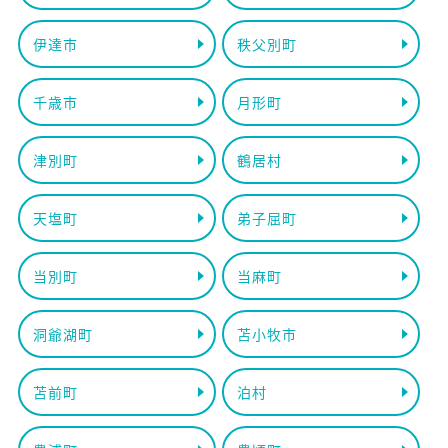
伊達市
秩父別町
千歳市
月形町
津別町
鶴居村
天塩町
弟子屈町
当別町
当麻町
洞爺湖町
苫小牧市
苫前町
泊村