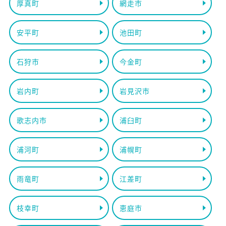
厚真町
網走市
安平町
池田町
石狩市
今金町
岩内町
岩見沢市
歌志内市
浦臼町
浦河町
浦幌町
雨竜町
江差町
枝幸町
恵庭市