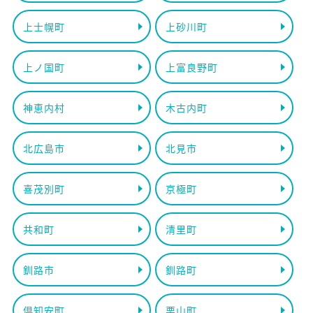
上士幌町
上砂川町
上ノ国町
上富良野町
神恵内村
木古内町
北広島市
北見市
喜茂別町
京極町
共和町
清里町
釧路市
釧路町
倶知安町
栗山町