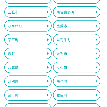
三笠市
南富良野町
むかわ町
室蘭市
芽室町
妹背牛町
森町
紋別市
八雲町
夕張市
湧別町
由仁町
余市町
羅臼町