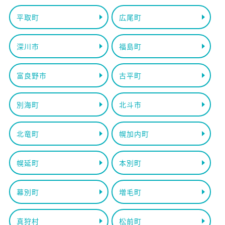
平取町
広尾町
深川市
福島町
富良野市
古平町
別海町
北斗市
北竜町
幌加内町
幌延町
本別町
幕別町
増毛町
真狩村
松前町