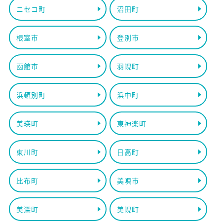
ニセコ町
沼田町
根室市
登別市
函館市
羽幌町
浜頓別町
浜中町
美瑛町
東神楽町
東川町
日高町
比布町
美唄市
美深町
美幌町