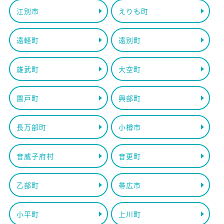
江別市
えりも町
遠軽町
遠別町
雄武町
大空町
置戸町
興部町
長万部町
小樽市
音威子府村
音更町
乙部町
帯広市
小平町
上川町