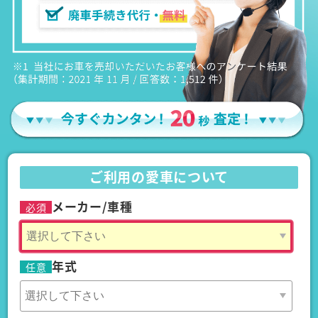
ご利用の愛車について
メーカー/車種
必須
年式
任意