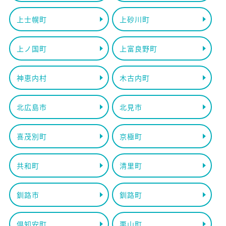
上士幌町
上砂川町
上ノ国町
上富良野町
神恵内村
木古内町
北広島市
北見市
喜茂別町
京極町
共和町
清里町
釧路市
釧路町
倶知安町
栗山町