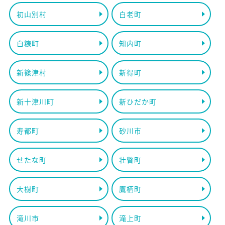
初山別村
白老町
白糠町
知内町
新篠津村
新得町
新十津川町
新ひだか町
寿都町
砂川市
せたな町
壮瞥町
大樹町
鷹栖町
滝川市
滝上町