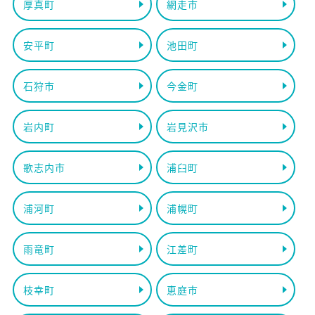
厚真町
網走市
安平町
池田町
石狩市
今金町
岩内町
岩見沢市
歌志内市
浦臼町
浦河町
浦幌町
雨竜町
江差町
枝幸町
恵庭市