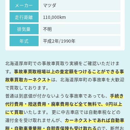
メーカー
マツダ
走行距離
110,000km
排気量
不明
年式
平成2年/1990年
北海道厚岸町での事故車買取り実績をご確認いただけま
す。
事故車買取相場以上の査定額をつけることができる事
故車買取カーネクスト
は、北海道厚岸町の事故車を大歓迎
で買取しております。
普通は到底値が付かないような事故車であっても、
手続き
代行費用・陸送費用・廃車費用など全て無料で、0円以上
にて買取
いたします。 更に中古車店では自動車税などの
還付金を受け取れませんが、
カーネクストであれば自動車
税・自動車重量税・自賠責保険も受け取れる
ので、断然お