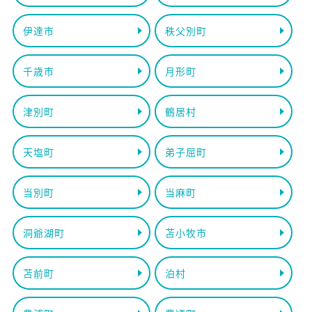
伊達市
秩父別町
千歳市
月形町
津別町
鶴居村
天塩町
弟子屈町
当別町
当麻町
洞爺湖町
苫小牧市
苫前町
泊村