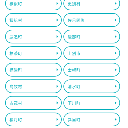
様似町
更別村
猿払村
佐呂間町
鹿追町
鹿部町
標茶町
士別市
標津町
士幌町
島牧村
清水町
占冠村
下川町
積丹町
斜里町