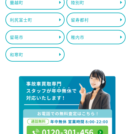
蘭越町
陸別町
利尻富士町
留寿都村
留萌市
稚内市
和寒町