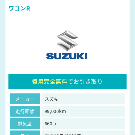
ワゴンR
費用完全無料
でお引き取り
メーカー
スズキ
走行距離
99,000km
排気量
660cc