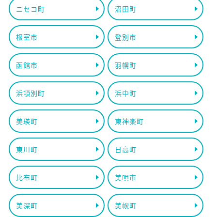
ニセコ町
沼田町
根室市
登別市
函館市
羽幌町
浜頓別町
浜中町
美瑛町
東神楽町
東川町
日高町
比布町
美唄市
美深町
美幌町