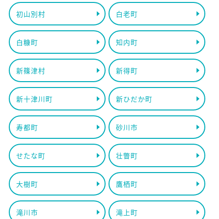
初山別村
白老町
白糠町
知内町
新篠津村
新得町
新十津川町
新ひだか町
寿都町
砂川市
せたな町
壮瞥町
大樹町
鷹栖町
滝川市
滝上町