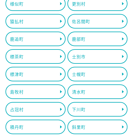
様似町
更別村
猿払村
佐呂間町
鹿追町
鹿部町
標茶町
士別市
標津町
士幌町
島牧村
清水町
占冠村
下川町
積丹町
斜里町