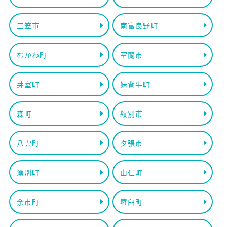
三笠市
南富良野町
むかわ町
室蘭市
芽室町
妹背牛町
森町
紋別市
八雲町
夕張市
湧別町
由仁町
余市町
羅臼町