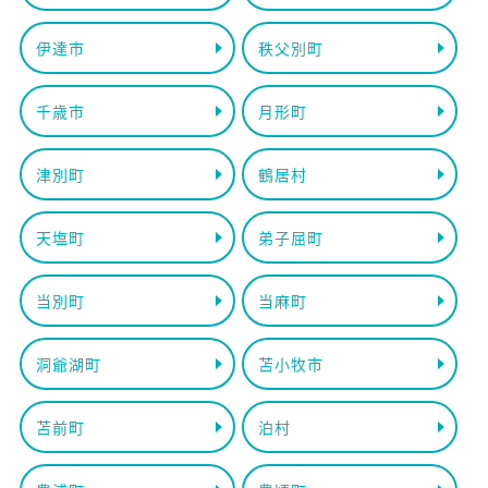
伊達市
秩父別町
千歳市
月形町
津別町
鶴居村
天塩町
弟子屈町
当別町
当麻町
洞爺湖町
苫小牧市
苫前町
泊村