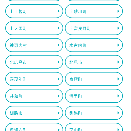
上士幌町
上砂川町
上ノ国町
上富良野町
神恵内村
木古内町
北広島市
北見市
喜茂別町
京極町
共和町
清里町
釧路市
釧路町
倶知安町
栗山町