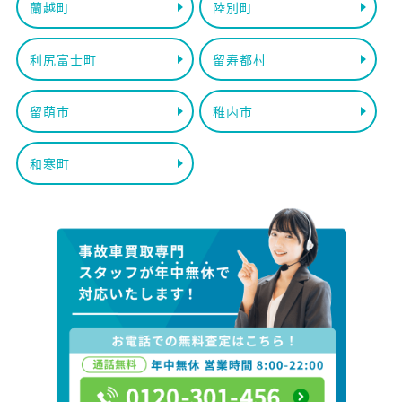
蘭越町
陸別町
利尻富士町
留寿都村
留萌市
稚内市
和寒町