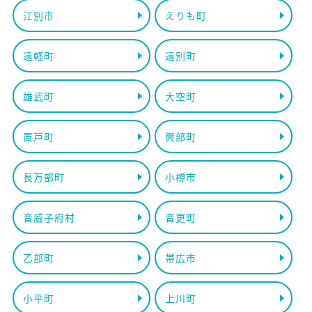
江別市
えりも町
遠軽町
遠別町
雄武町
大空町
置戸町
興部町
長万部町
小樽市
音威子府村
音更町
乙部町
帯広市
小平町
上川町