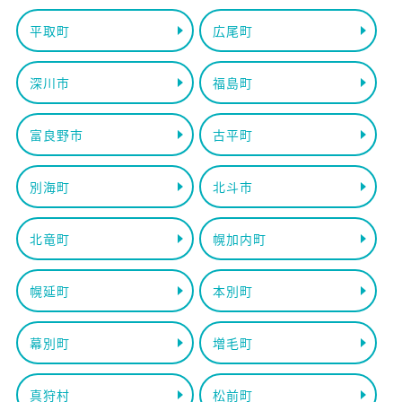
平取町
広尾町
深川市
福島町
富良野市
古平町
別海町
北斗市
北竜町
幌加内町
幌延町
本別町
幕別町
増毛町
真狩村
松前町