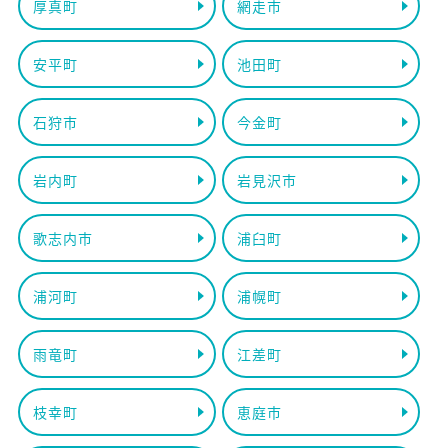
厚真町
網走市
安平町
池田町
石狩市
今金町
岩内町
岩見沢市
歌志内市
浦臼町
浦河町
浦幌町
雨竜町
江差町
枝幸町
恵庭市