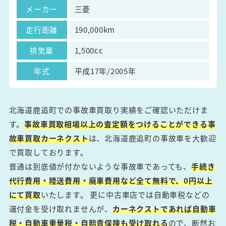
メーカー
三菱
走行距離
190,000km
排気量
1,500cc
年式
平成17年/2005年
北海道鹿追町での事故車買取り実績をご確認いただけま
す。
事故車買取相場以上の査定額をつけることができる事
故車買取カーネクスト
は、北海道鹿追町の事故車を大歓迎
で買取しております。
普通は到底値が付かないような事故車であっても、
手続き
代行費用・陸送費用・廃車費用など全て無料で、0円以上
にて買取
いたします。 更に中古車店では自動車税などの
還付金を受け取れませんが、
カーネクストであれば自動車
税・自動車重量税・自賠責保険も受け取れる
ので、断然お