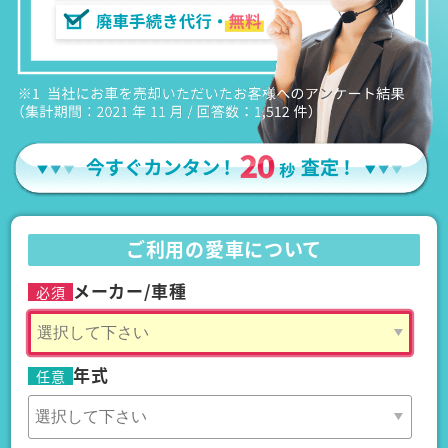
ご利用の愛車について
メーカー/車種
必須
年式
任意