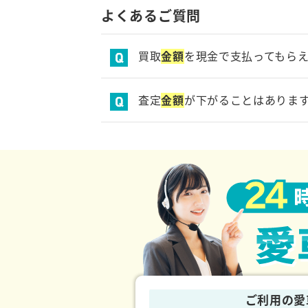
よくあるご質問
買取
金額
を現金で支払ってもら
買取
金額
の支払はお客様指定の口座
査定
金額
が下がることはありま
査定した際にお聞きした車の状態と
合、減額となる可能性がございます
ご利用の愛