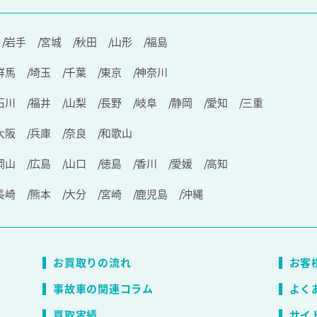
岩手
宮城
秋田
山形
福島
群馬
埼玉
千葉
東京
神奈川
石川
福井
山梨
長野
岐阜
静岡
愛知
三重
大阪
兵庫
奈良
和歌山
岡山
広島
山口
徳島
香川
愛媛
高知
長崎
熊本
大分
宮崎
鹿児島
沖縄
お買取りの流れ
お客
事故車の関連コラム
よく
買取実績
サイ