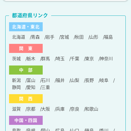
都道府県リンク
北海道・東北
北海道
青森
岩手
宮城
秋田
山形
福島
関 東
茨城
栃木
群馬
埼玉
千葉
東京
神奈川
中 部
新潟
富山
石川
福井
山梨
長野
岐阜
静岡
愛知
三重
関 西
滋賀
京都
大阪
兵庫
奈良
和歌山
中国・四国
鳥取
島根
岡山
広島
山口
徳島
香川