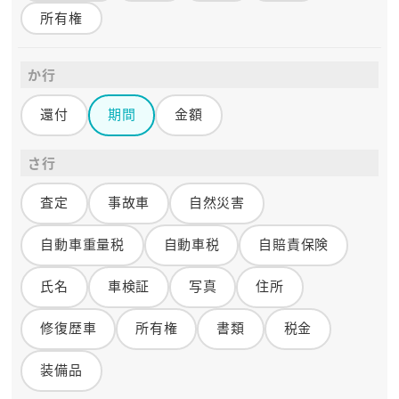
所有権
か行
還付
期間
金額
さ行
査定
事故車
自然災害
自動車重量税
自動車税
自賠責保険
氏名
車検証
写真
住所
修復歴車
所有権
書類
税金
装備品