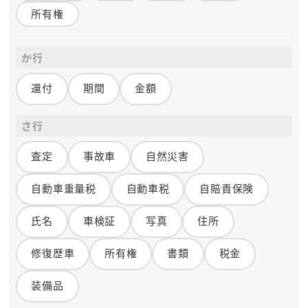
所有権
か行
還付
期間
金額
さ行
査定
事故車
自然災害
自動車重量税
自動車税
自賠責保険
氏名
車検証
写真
住所
修復歴車
所有権
書類
税金
装備品