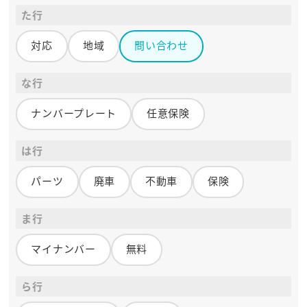
た行
対応
地域
問い合わせ
な行
ナンバープレート
任意保険
は行
パーツ
廃車
不動車
保険
ま行
マイナンバー
無料
ら行