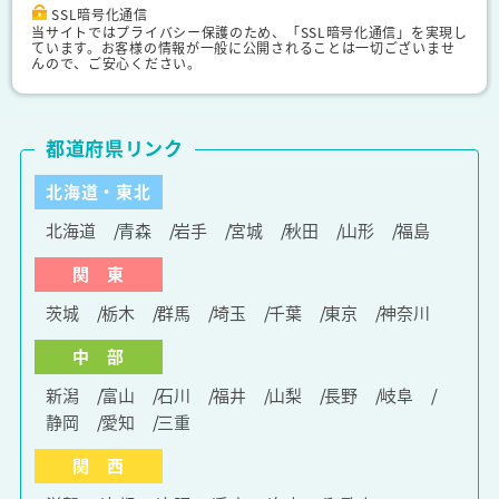
SSL暗号化通信
当サイトではプライバシー保護のため、「SSL暗号化通信」を実現し
ています。お客様の情報が一般に公開されることは一切ございませ
んので、ご安心ください。
都道府県リンク
北海道・東北
北海道
青森
岩手
宮城
秋田
山形
福島
関 東
茨城
栃木
群馬
埼玉
千葉
東京
神奈川
中 部
新潟
富山
石川
福井
山梨
長野
岐阜
静岡
愛知
三重
関 西