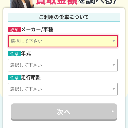
ご利用の愛車について
メーカー/車種
必須
年式
任意
走行距離
任意
次へ