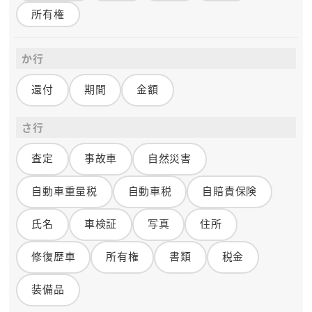
所有権
か行
還付
期間
金額
さ行
査定
事故車
自然災害
自動車重量税
自動車税
自賠責保険
氏名
車検証
写真
住所
修復歴車
所有権
書類
税金
装備品