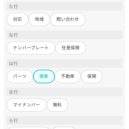
た行
対応
地域
問い合わせ
な行
ナンバープレート
任意保険
は行
パーツ
廃車
不動車
保険
ま行
マイナンバー
無料
ら行