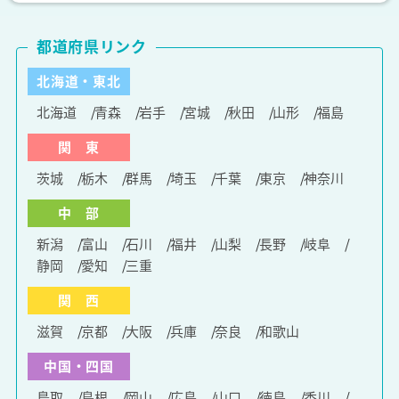
都道府県リンク
北海道・東北
北海道
青森
岩手
宮城
秋田
山形
福島
関 東
茨城
栃木
群馬
埼玉
千葉
東京
神奈川
中 部
新潟
富山
石川
福井
山梨
長野
岐阜
静岡
愛知
三重
関 西
滋賀
京都
大阪
兵庫
奈良
和歌山
中国・四国
鳥取
島根
岡山
広島
山口
徳島
香川