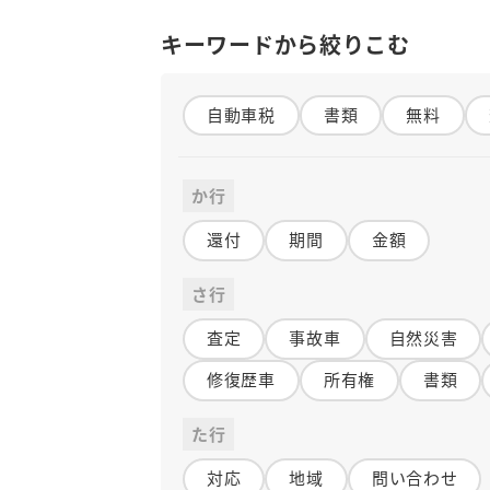
キーワードから絞りこむ
自動車税
書類
無料
か行
還付
期間
金額
さ行
査定
事故車
自然災害
修復歴車
所有権
書類
た行
対応
地域
問い合わせ