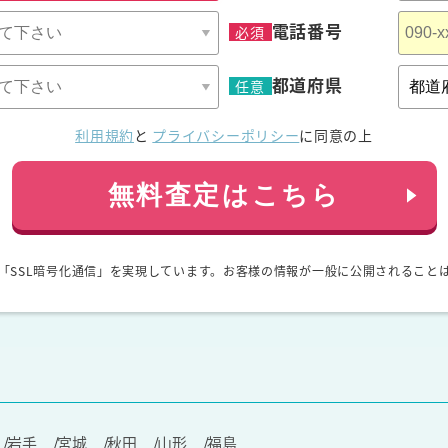
電話番号
必須
都道府県
任意
利用規約
と
プライバシーポリシー
に同意の上
無料査定はこちら
「SSL暗号化通信」を実現しています。お客様の情報が一般に公開されること
岩手
宮城
秋田
山形
福島