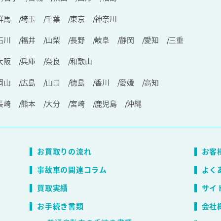
群馬
埼玉
千葉
東京
神奈川
石川
福井
山梨
長野
岐阜
静岡
愛知
三重
大阪
兵庫
奈良
和歌山
岡山
広島
山口
徳島
香川
愛媛
高知
長崎
熊本
大分
宮崎
鹿児島
沖縄
お買取りの流れ
お客
事故車の関連コラム
よく
買取実績
サイ
お手続き書類
会社