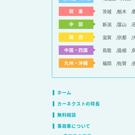
関 東
茨城
栃木
中 部
新潟
富山
関 西
滋賀
京都
中国・四国
鳥取
島根
九州・沖縄
福岡
佐賀
ホーム
カーネクストの特長
無料相談
事故車について