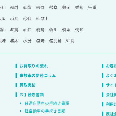
石川
福井
山梨
長野
岐阜
静岡
愛知
三重
大阪
兵庫
奈良
和歌山
岡山
広島
山口
徳島
香川
愛媛
高知
長崎
熊本
大分
宮崎
鹿児島
沖縄
お買取りの流れ
お客
事故車の関連コラム
よく
買取実績
サイ
お手続き書類
会社
普通自動車の手続き書類
利用
軽自動車の手続き書類
反社