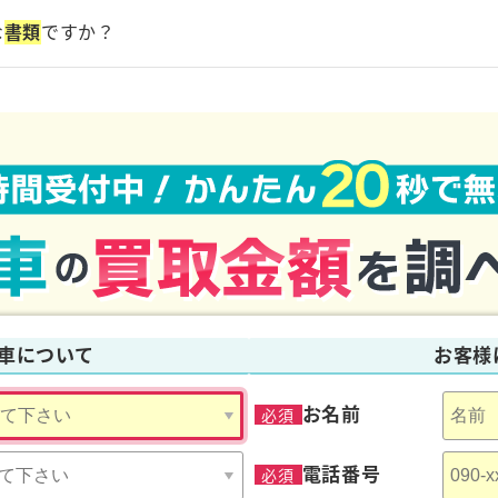
変更されたことを証明する
書類
であり、車の所有者を変更する際に必
な
書類
ですか？
す証明書で、自動車登録番号や車体番号が記載されています。
保険
車について
お客様
お名前
必須
電話番号
必須