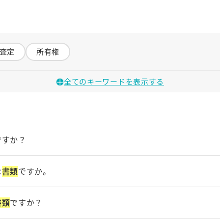
査定
所有権
全てのキーワードを表示する
ですか？
自動車重量税
自動車税
自賠責保険
氏名
税金
装備品
人が行う際に必要になる
書類
です。
な
書類
ですか。
託を行ったことを証明するための
書類
です。
書類
ですか？