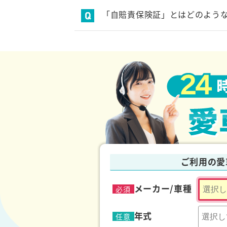
な行
旧所有者から新所有者に車の名義が
「自賠責保険証」とはどのよう
ナンバープレート
任意保険
自賠責保険に加入していることを示
は行
パーツ
廃車
不動車
ま行
マイナンバー
無料
ら行
ご利用の愛
リサイクル料金
ローン
メーカー/車種
必須
年式
任意