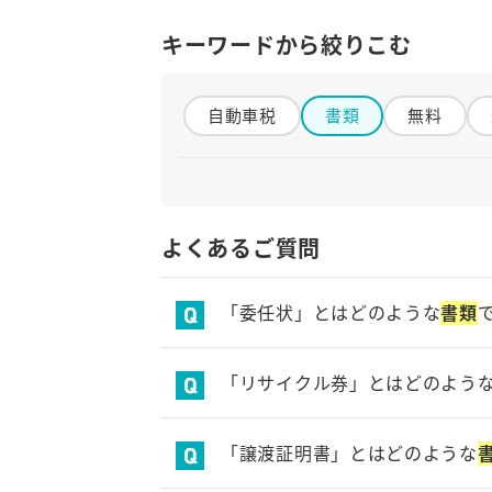
キーワードから絞りこむ
自動車税
書類
無料
か行
還付
期間
金額
よくあるご質問
さ行
「委任状」とはどのような
書類
査定
事故車
自然災害
修復歴車
所有権
書類
自動者の廃車手続きを本人以外の他
「リサイクル券」とはどのよう
た行
新車の購入時にリサイクル料金の預
「譲渡証明書」とはどのような
対応
地域
問い合わせ