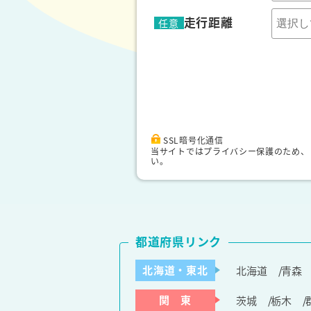
走行距離
任意
SSL暗号化通信
当サイトではプライバシー保護のため、
い。
都道府県リンク
北海道・東北
北海道
青森
関 東
茨城
栃木