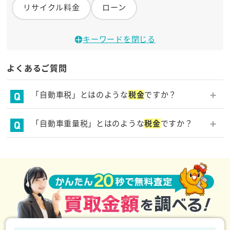
リサイクル料金
ローン
キーワードを閉じる
よくあるご質問
「自動車税」とはのような
税金
ですか？
毎年４月１日時点で車を持っている人に対して課され
「自動車重量税」とはのような
税金
ですか？
る地方税の一つです。１年分をまとめて納付するた
め、年度の途中で車の廃車手続きが完了した場合、残
新車の登録時や車検の際に、車の重量や経過年数に応
りの期間分の金額の還付(払い戻し)を受けることが可
じて支払う
税金
の１つです。新車を購入したタイミン
能です。
グから一定の年数が経つごとに税率が上がっていきま
す。新車購入時や車検の際に次の車検までの期間分の
金額をまとめて支払うため、期の途中で車の廃車手続
きが完了した場合、残りの期間分の金額の還付(払い戻
し)を受けることが可能です。