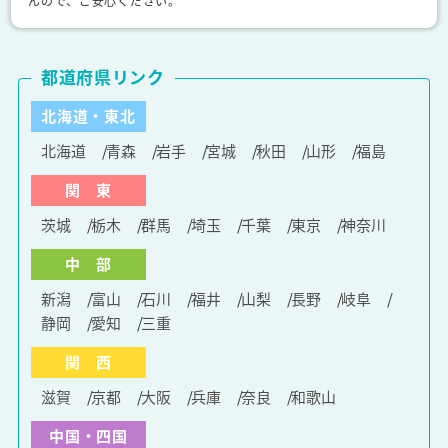
んので、ご安心ください。
都道府県リンク
北海道・東北
北海道
青森
岩手
宮城
秋田
山形
福島
関 東
茨城
栃木
群馬
埼玉
千葉
東京
神奈川
中 部
新潟
富山
石川
福井
山梨
長野
岐阜
静岡
愛知
三重
関 西
滋賀
京都
大阪
兵庫
奈良
和歌山
中国・四国