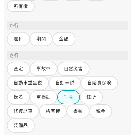
所有権
か行
還付
期間
金額
さ行
査定
事故車
自然災害
自動車重量税
自動車税
自賠責保険
氏名
車検証
写真
住所
修復歴車
所有権
書類
税金
装備品