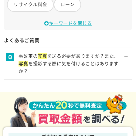
リサイクル料金
ローン
キーワードを閉じる
よくあるご質問
事故車の
写真
を送る必要がありますか？また、
写真
を撮影する際に気を付けることはあります
か？
特に目立つ損傷個所、車の前後・側面の
写真
をお送り
ください。また、エアバッグの展開の有無がわかるよ
う車内の
写真
もお送りください。詳しくはお申し込み
いただいた際に弊社スタッフよりご案内いたします。