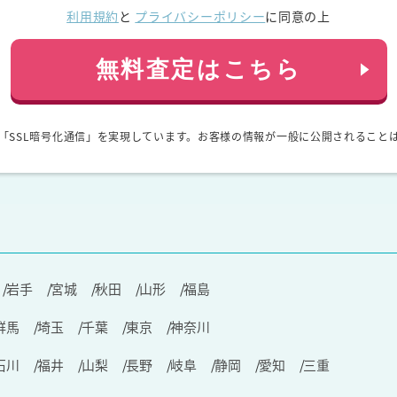
利用規約
と
プライバシーポリシー
に同意の上
無料査定はこちら
「SSL暗号化通信」を実現しています。お客様の情報が一般に公開されること
岩手
宮城
秋田
山形
福島
群馬
埼玉
千葉
東京
神奈川
石川
福井
山梨
長野
岐阜
静岡
愛知
三重