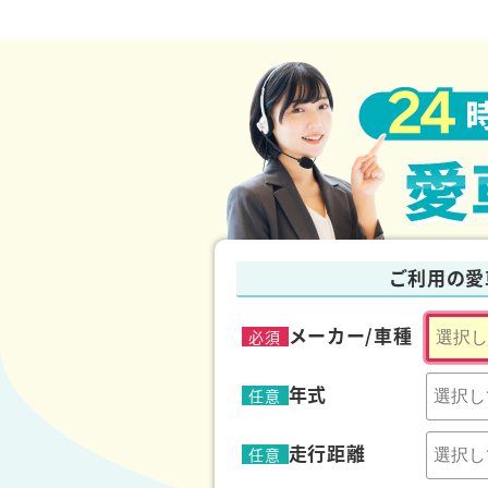
な行
カーネクストのサービスでは車の処
ッカー費用も
無料
です。その他、お
ナンバープレート
任意保険
を提供しております。
は行
パーツ
廃車
不動車
ま行
マイナンバー
無料
ご利用の愛
ら行
メーカー/車種
必須
リサイクル料金
ローン
年式
任意
走行距離
任意