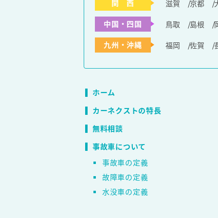
関 西
滋賀
京都
中国・四国
鳥取
島根
九州・沖縄
福岡
佐賀
ホーム
カーネクストの特長
無料相談
事故車について
事故車の定義
故障車の定義
水没車の定義