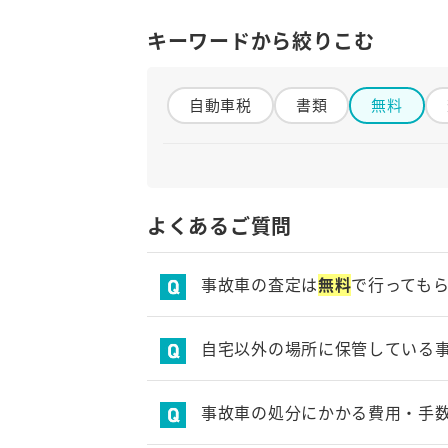
キーワードから絞りこむ
自動車税
書類
無料
か行
還付
期間
金額
よくあるご質問
さ行
事故車の査定は
無料
で行っても
査定
事故車
自然災害
修復歴車
所有権
書類
カーネクストでは査定・お手続き・
自宅以外の場所に保管している
た行
修理工場やディーラー、貸し駐車場
事故車の処分にかかる費用・手
対応
地域
問い合わせ
までご相談ください。