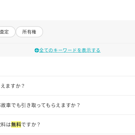
査定
所有権
全てのキーワードを表示する
らえますか？
自動車重量税
自動車税
自賠責保険
氏名
税金
装備品
お引き取り、解体、廃車手付の完了に至るまで、全て
無料
で廃車サー
事故車でも引き取ってもらえますか？
など、ご自宅以外の場所であっても
無料
で引取に伺います。保管期限
数料は
無料
ですか？