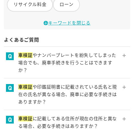
リサイクル料金
ローン
キーワードを閉じる
よくあるご質問
車検証
やナンバープレートを紛失してしまった
場合でも、廃車手続きを行うことはできます
か？
車検証
やナンバープレートを紛失したお車の廃車手続
車検証
や印鑑証明書に記載されている氏名と現
きを行う場合、お客様ご自身で再発行等の手続きをし
在の氏名が異なる場合、廃車に必要な手続きは
ていただく必要があります。ご不明な点などございま
ありますか？
したら、カーネクストまでご相談ください。
結婚などで
車検証
や印鑑証明書の登録時から氏名が変
車検証
に記載してある住所が現在の住所と異な
わっている場合、通常の廃車書類に加えて、戸籍謄本
る場合、必要な手続きはありますか？
をご用意いただく必要があります。