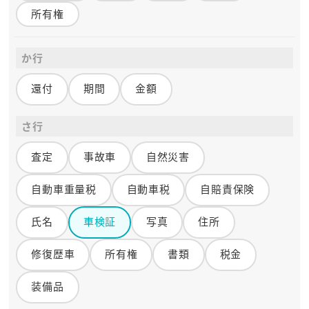
所有権
か行
還付
期間
金額
さ行
査定
事故車
自然災害
自動車重量税
自動車税
自賠責保険
氏名
車検証
写真
住所
修復歴車
所有権
書類
税金
装備品