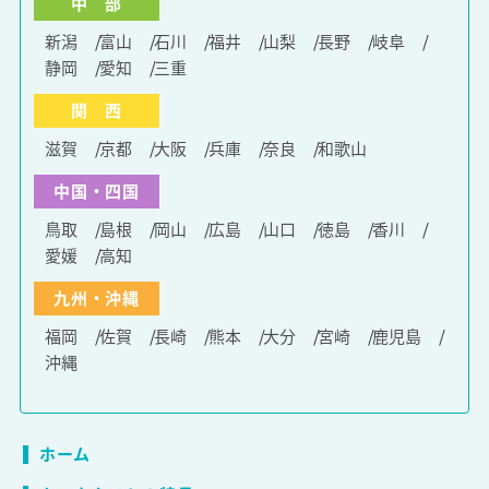
中 部
新潟
富山
石川
福井
山梨
長野
岐阜
静岡
愛知
三重
関 西
滋賀
京都
大阪
兵庫
奈良
和歌山
中国・四国
鳥取
島根
岡山
広島
山口
徳島
香川
愛媛
高知
九州・沖縄
福岡
佐賀
長崎
熊本
大分
宮崎
鹿児島
沖縄
ホーム