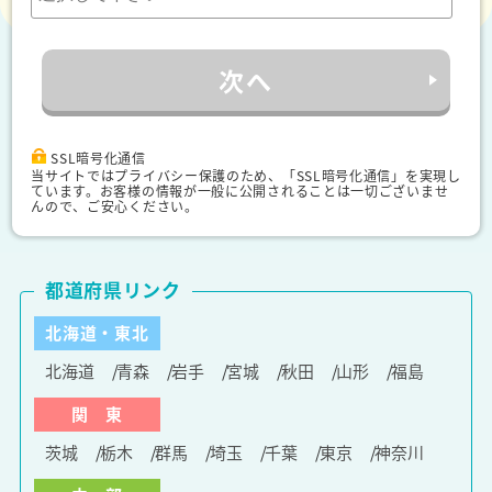
次へ
SSL暗号化通信
当サイトではプライバシー保護のため、「SSL暗号化通信」を実現し
ています。お客様の情報が一般に公開されることは一切ございませ
んので、ご安心ください。
都道府県リンク
北海道・東北
北海道
青森
岩手
宮城
秋田
山形
福島
関 東
茨城
栃木
群馬
埼玉
千葉
東京
神奈川