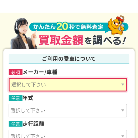
車検証
記載の住所と現住所が違う場合でも車の買取は
可能です。ただし、通常の廃車書類に加えて転居を証
明する書類(住民票など)が必要になります。転居の回
数によって必要な書類も変わってくるため、一度弊社
スタッフまでお問い合わせください。
ご利用の愛車について
メーカー/車種
必須
年式
任意
走行距離
任意