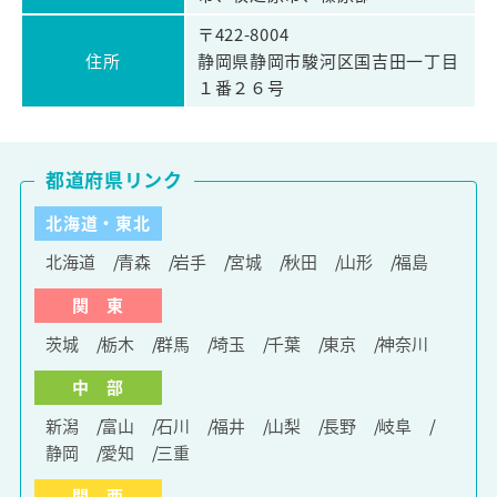
〒422-8004
住所
静岡県静岡市駿河区国吉田一丁目
１番２６号
都道府県リンク
北海道・東北
北海道
青森
岩手
宮城
秋田
山形
福島
関 東
茨城
栃木
群馬
埼玉
千葉
東京
神奈川
中 部
新潟
富山
石川
福井
山梨
長野
岐阜
静岡
愛知
三重
関 西