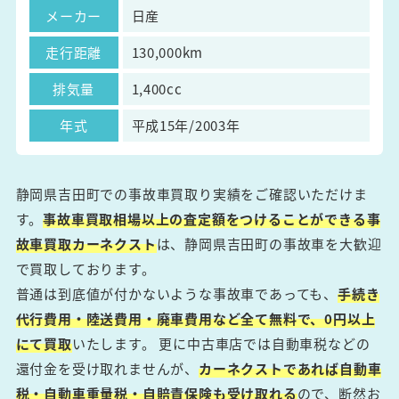
メーカー
日産
走行距離
130,000km
排気量
1,400cc
年式
平成15年/2003年
静岡県吉田町での事故車買取り実績をご確認いただけま
す。
事故車買取相場以上の査定額をつけることができる事
故車買取カーネクスト
は、静岡県吉田町の事故車を大歓迎
で買取しております。
普通は到底値が付かないような事故車であっても、
手続き
代行費用・陸送費用・廃車費用など全て無料で、0円以上
にて買取
いたします。 更に中古車店では自動車税などの
還付金を受け取れませんが、
カーネクストであれば自動車
税・自動車重量税・自賠責保険も受け取れる
ので、断然お