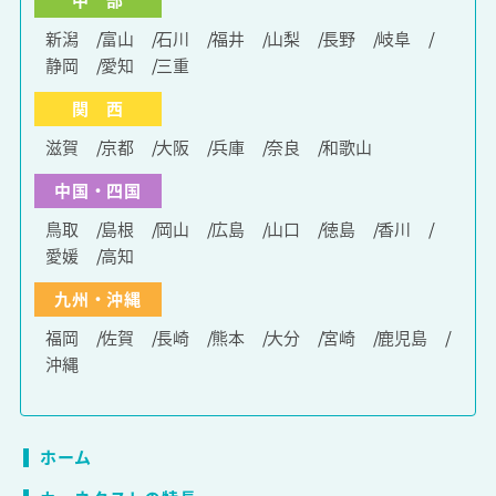
新潟
富山
石川
福井
山梨
長野
岐阜
静岡
愛知
三重
関 西
滋賀
京都
大阪
兵庫
奈良
和歌山
中国・四国
鳥取
島根
岡山
広島
山口
徳島
香川
愛媛
高知
九州・沖縄
福岡
佐賀
長崎
熊本
大分
宮崎
鹿児島
沖縄
ホーム