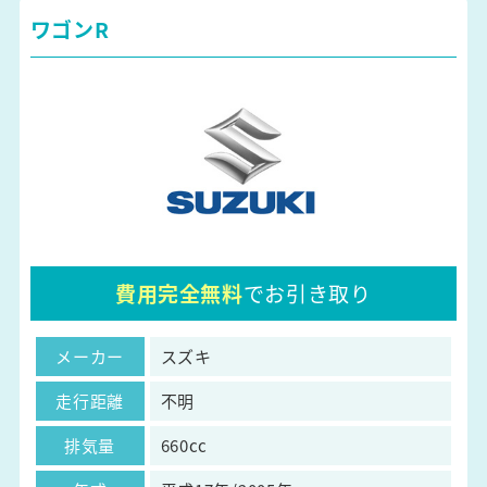
ワゴンR
費用完全無料
でお引き取り
メーカー
スズキ
走行距離
不明
排気量
660cc