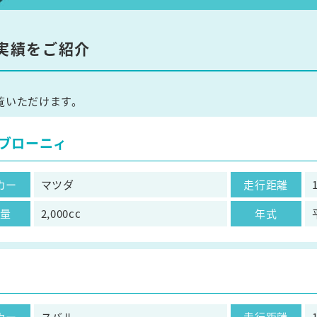
実績をご紹介
覧いただけます。
ブローニィ
カー
マツダ
走行距離
気量
2,000cc
年式
カー
スバル
走行距離