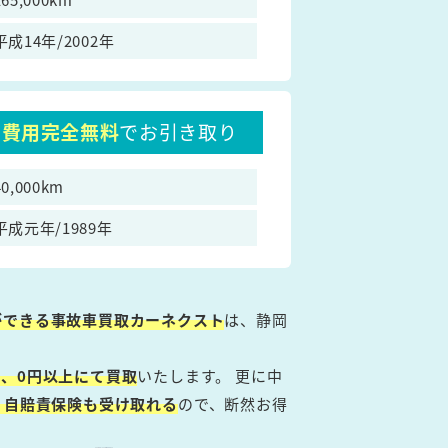
平成14年/2002年
費用完全無料
でお引き取り
40,000km
平成元年/1989年
ができる事故車買取カーネクスト
は、静岡
、0円以上にて買取
いたします。 更に中
・自賠責保険も受け取れる
ので、断然お得