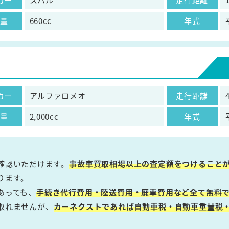
気量
660cc
年式
カー
アルファロメオ
走行距離
気量
2,000cc
年式
確認いただけます。
事故車買取相場以上の査定額をつけること
ります。
あっても、
手続き代行費用・陸送費用・廃車費用など全て無料で
取れませんが、
カーネクストであれば自動車税・自動車重量税