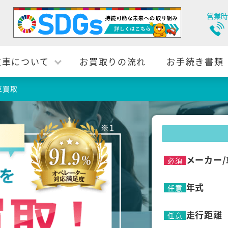
営業時
故車について
お買取りの流れ
お手続き書類
車買取
メーカー/
必須
年式
任意
走行距離
任意