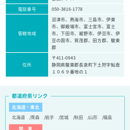
電話番号
050-3816-1778
沼津市、熱海市、三島市、伊東
市、御殿場市、富士宮市、富士
管轄地域
市、下田市、裾野市、伊豆市、伊
豆の国市、賀茂郡、田方郡、駿東
郡
〒411-0943
住所
静岡県駿東郡長泉町下土狩字鮎壺
１０６９番地の１
都道府県リンク
北海道・東北
北海道
青森
岩手
宮城
秋田
山形
福島
関 東