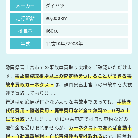
メーカー
ダイハツ
走行距離
90,000km
排気量
660cc
年式
平成20年/2008年
静岡県富士宮市での事故車買取り実績をご確認いただけま
す。
事故車買取相場以上の査定額をつけることができる事
故車買取カーネクスト
は、静岡県富士宮市の事故車を大歓
迎で買取しております。
普通は到底値が付かないような事故車であっても、
手続き
代行費用・陸送費用・廃車費用など全て無料で、0円以上
にて買取
いたします。 更に中古車店では自動車税などの
還付金を受け取れませんが、
カーネクストであれば自動車
税・自動車重量税・自賠責保険も受け取れる
ので、断然お