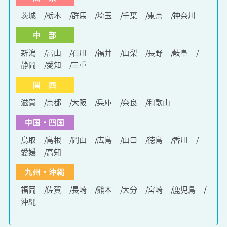
茨城
栃木
群馬
埼玉
千葉
東京
神奈川
中 部
新潟
富山
石川
福井
山梨
長野
岐阜
静岡
愛知
三重
関 西
滋賀
京都
大阪
兵庫
奈良
和歌山
中国・四国
鳥取
島根
岡山
広島
山口
徳島
香川
愛媛
高知
九州・沖縄
福岡
佐賀
長崎
熊本
大分
宮崎
鹿児島
沖縄