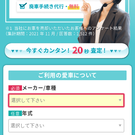
ご利用の愛車について
メーカー/車種
必須
年式
任意