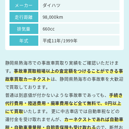
メーカー
ダイハツ
走行距離
98,000km
排気量
660cc
年式
平成11年/1999年
静岡県熱海市での事故車買取り実績をご確認いただけま
す。
事故車買取相場以上の査定額をつけることができる事
故車買取カーネクスト
は、静岡県熱海市の事故車を大歓迎
で買取しております。
普通は到底値が付かないような事故車であっても、
手続き
代行費用・陸送費用・廃車費用など全て無料で、0円以上
にて買取
いたします。 更に中古車店では自動車税などの
還付金を受け取れませんが、
カーネクストであれば自動車
税・自動車重量税・自賠責保険も受け取れる
ので、断然お