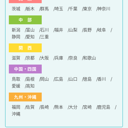
茨城
栃木
群馬
埼玉
千葉
東京
神奈川
中 部
新潟
富山
石川
福井
山梨
長野
岐阜
静岡
愛知
三重
関 西
滋賀
京都
大阪
兵庫
奈良
和歌山
中国・四国
鳥取
島根
岡山
広島
山口
徳島
香川
愛媛
高知
九州・沖縄
福岡
佐賀
長崎
熊本
大分
宮崎
鹿児島
沖縄