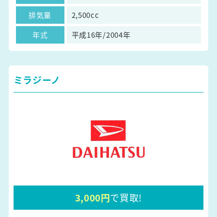
排気量
2,500cc
年式
平成16年/2004年
ミラジーノ
3,000円
で買取!