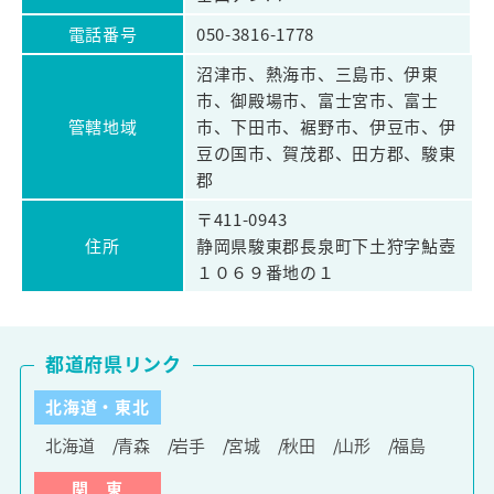
電話番号
050-3816-1778
沼津市、熱海市、三島市、伊東
市、御殿場市、富士宮市、富士
管轄地域
市、下田市、裾野市、伊豆市、伊
豆の国市、賀茂郡、田方郡、駿東
郡
〒411-0943
住所
静岡県駿東郡長泉町下土狩字鮎壺
１０６９番地の１
都道府県リンク
北海道・東北
北海道
青森
岩手
宮城
秋田
山形
福島
関 東