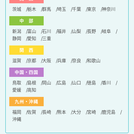
茨城
栃木
群馬
埼玉
千葉
東京
神奈川
中 部
新潟
富山
石川
福井
山梨
長野
岐阜
静岡
愛知
三重
関 西
滋賀
京都
大阪
兵庫
奈良
和歌山
中国・四国
鳥取
島根
岡山
広島
山口
徳島
香川
愛媛
高知
九州・沖縄
福岡
佐賀
長崎
熊本
大分
宮崎
鹿児島
沖縄