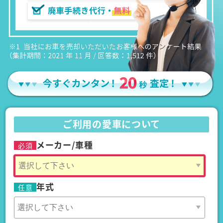
ご利用の愛車について
メーカー/車種
必須
年式
任意