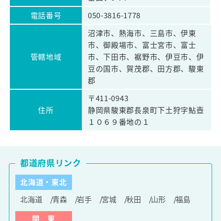
電話番号
050-3816-1778
沼津市、熱海市、三島市、伊東
市、御殿場市、富士宮市、富士
管轄地域
市、下田市、裾野市、伊豆市、伊
豆の国市、賀茂郡、田方郡、駿東
郡
〒411-0943
住所
静岡県駿東郡長泉町下土狩字鮎壺
１０６９番地の１
都道府県リンク
北海道・東北
北海道
青森
岩手
宮城
秋田
山形
福島
関 東