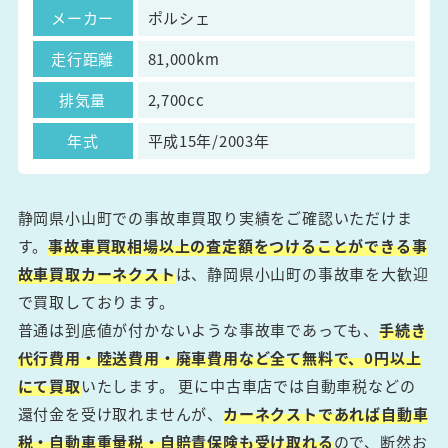
メーカー
ポルシェ
走行距離
81,000km
排気量
2,700cc
年式
平成15年/2003年
静岡県小山町での事故車買取り実績をご確認いただけま
す。
事故車買取相場以上の査定額をつけることができる事
故車買取カーネクスト
は、静岡県小山町の事故車を大歓迎
で買取しております。
普通は到底値が付かないような事故車であっても、
手続き
代行費用・陸送費用・廃車費用など全て無料で、0円以上
にて買取
いたします。 更に中古車店では自動車税などの
還付金を受け取れませんが、
カーネクストであれば自動車
税・自動車重量税・自賠責保険も受け取れる
ので、断然お