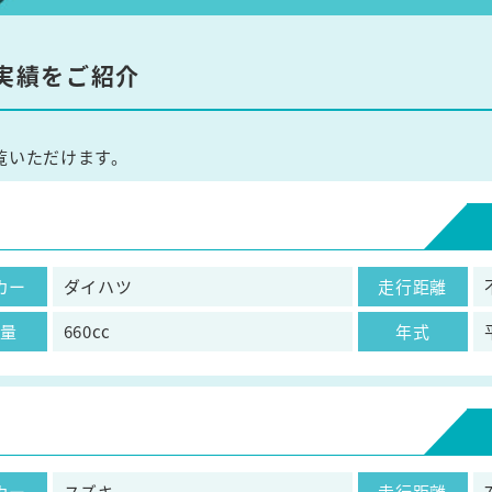
実績をご紹介
覧いただけます。
カー
ダイハツ
走行距離
気量
660cc
年式
カー
スズキ
走行距離