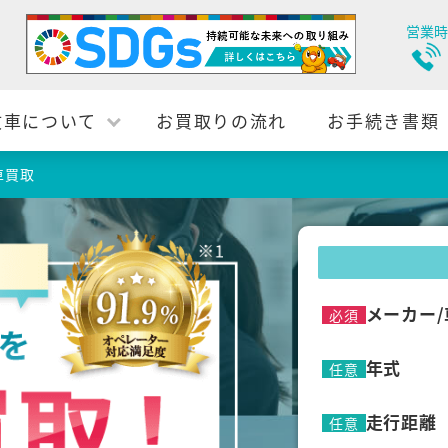
営業時
故車について
お買取りの流れ
お手続き書類
車買取
メーカー/
必須
年式
任意
走行距離
任意