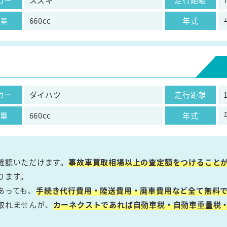
気量
660cc
年式
カー
ダイハツ
走行距離
気量
660cc
年式
確認いただけます。
事故車買取相場以上の査定額をつけること
ります。
あっても、
手続き代行費用・陸送費用・廃車費用など全て無料で
取れませんが、
カーネクストであれば自動車税・自動車重量税