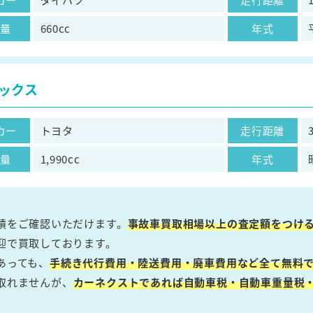
気量
660cc
年式
ックス
カー
トヨタ
走行距離
気量
1,990cc
年式
績をご確認いただけます。
事故車買取相場以上の査定額をつけ
迎で買取しております。
あっても、
手続き代行費用・陸送費用・廃車費用など全て無料で
取れませんが、
カーネクストであれば自動車税・自動車重量税