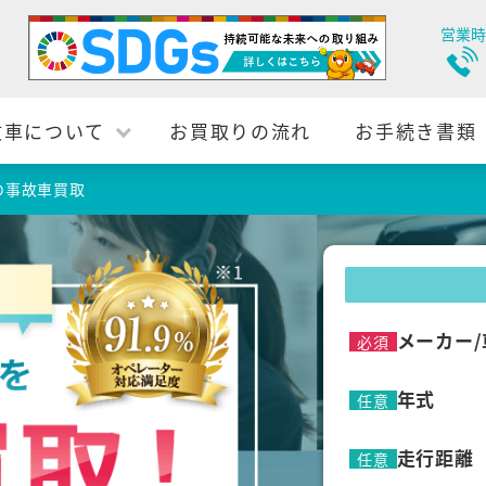
営業時
故車について
お買取りの流れ
お手続き書類
の事故車買取
メーカー/
必須
年式
任意
走行距離
任意